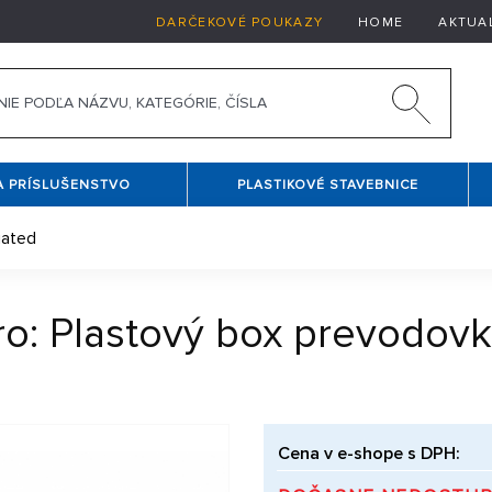
DARČEKOVÉ POUKAZY
HOME
AKTUA
A PRÍSLUŠENSTVO
PLASTIKOVÉ STAVEBNICE
iated
o: Plastový box prevodovky 
Cena v e-shope s DPH: