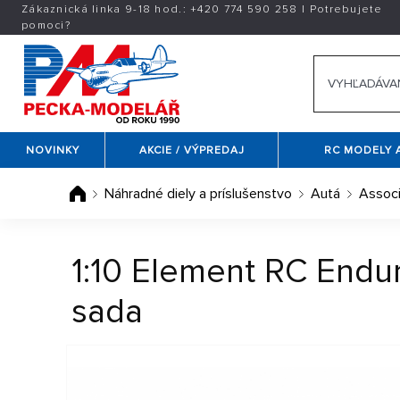
Zákaznická linka 9-18 hod.:
+420
774 590 258
|
Potrebujete
pomoci?
NOVINKY
AKCIE / VÝPREDAJ
RC MODELY 
Náhradné diely a príslušenstvo
Autá
Assoc
1:10 Element RC Endur
sada