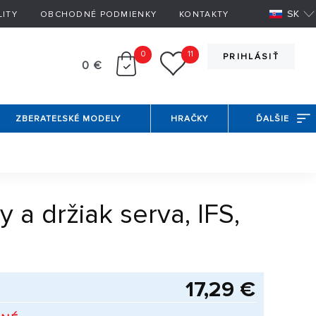
SK
LITY
OBCHODNÉ PODMIENKY
KONTAKTY
0
11
PRIHLÁSIŤ
0 €
ZBERATEĽSKÉ MODELY
HRAČKY
ĎALŠIE
a držiak serva, IFS,
17,29 €