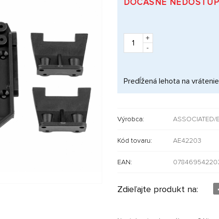
DOČASNE NEDOSTU
+
-
Predĺžená lehota na vrátenie
Výrobca:
ASSOCIATED/
Kód tovaru:
AE42203
EAN:
07846954220
Zdieľajte produkt na: