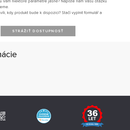
sú Vám niektoré parametre jasné? Napíšte nám Vašu otázku
jeme.
li, kdy produkt bude k dispozici? Stačí vyplnit formulář a
STRÁŽIŤ DOSTUPNOSŤ
mácie