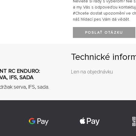
Neviete si rady s výberom? Nie 
a my Vás s odpoveďou kontaktu
#Chcete dostat upozornění ve chví
náš hlídací pes Vám dá vědět.
POSLAŤ OTÁZKU
Technické infor
ENT RC ENDURO:
Len na objednávku
A, IFS, SADA
ržiak serva, IFS, sada.