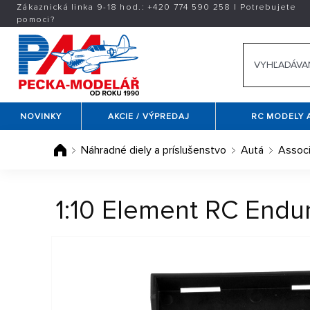
Zákaznická linka 9-18 hod.:
+420
774 590 258
|
Potrebujete
pomoci?
NOVINKY
AKCIE / VÝPREDAJ
RC MODELY 
Náhradné diely a príslušenstvo
Autá
Assoc
1:10 Element RC Endur