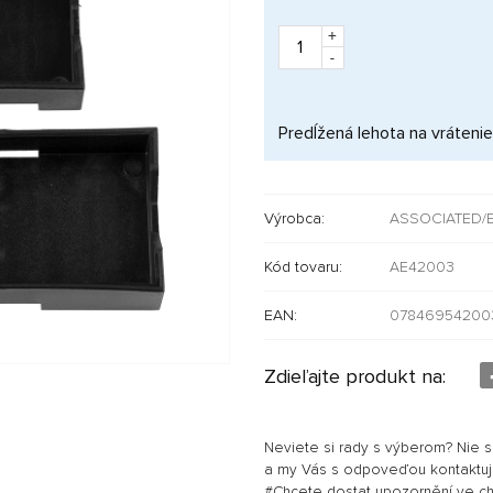
+
-
Predĺžená lehota na vrátenie
Výrobca:
ASSOCIATED/
Kód tovaru:
AE42003
EAN:
07846954200
Zdieľajte produkt na:
Neviete si rady s výberom? Nie 
a my Vás s odpoveďou kontaktu
#Chcete dostat upozornění ve chví