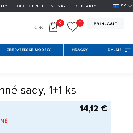
SK
LITY
OBCHODNÉ PODMIENKY
KONTAKTY
0
11
PRIHLÁSIŤ
0 €
ZBERATEĽSKÉ MODELY
HRAČKY
ĎALŠIE
né sady, 1+1 ks
14,12 €
PNÉ