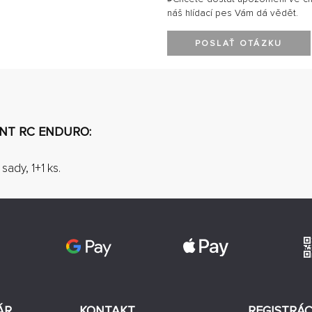
náš hlídací pes Vám dá vědět.
POSLAŤ OTÁZKU
ENT RC ENDURO:
ady, 1+1 ks.
ÁR
KONTAKT
REGISTRÁC