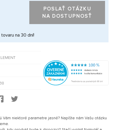
POSLAŤ OTÁZKU
NA DOSTUPNOSŤ
 tovaru na 30 dní!
ELEMENT
38
sú Vám niektoré parametre jasné? Napíšte nám Vašu otázku
jeme.
li, kdy produkt bude k dispozici? Stačí vyplnit formulář a