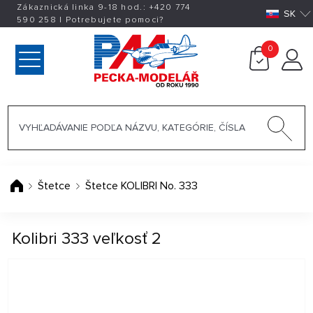
Zákaznická linka 9-18 hod.:
+420
774
SK
590 258
|
Potrebujete pomoci?
0
Štetce
Štetce KOLIBRI No. 333
Kolibri 333 veľkosť 2