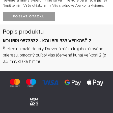
Neviete si rady s výberom? Nie sú Vám niektoré parametre jasné?
Napíšte nám Vašu otázku a my Vás s odpoveďou kontaktujeme.
POSLAŤ OTÁZKU
Popis produktu
KOLIBRI 9873332 - KOLIBRI 333 VEĽKOSŤ 2
Štetec na malé detaily. Drevená rúčka trojuholníkového
prierezu, prírodný guľatý vlas (červená kuna) veľkosti 2 (ø
2,3 mm, dĺžka 11 mm).