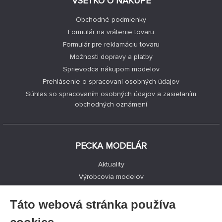
VŠETKO O NÁKUPE
Obchodné podmienky
Formulár na vrátenie tovaru
Formulár pre reklamáciu tovaru
Možnosti dopravy a platby
Sprievodca nákupom modelov
Prehlásenie o spracovaní osobných údajov
Súhlas so spracovaním osobných údajov a zasielaním
obchodných oznámení
PECKA MODELÁR
Aktuality
Výrobcovia modelov
Voľné miesta
Kontakty
Táto webová stránka používa
Registrácia