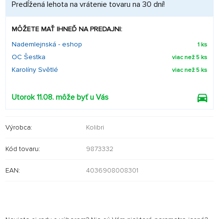
Predĺžená lehota na vrátenie tovaru na 30 dní!
MÔŽETE MAŤ IHNEĎ NA PREDAJNI:
Nademlejnská - eshop
1 ks
OC Šestka
viac než 5 ks
Karolíny Světlé
viac než 5 ks
Utorok 11.08. môže byť u Vás
Výrobca:
Kolibri
Kód tovaru:
9873332
EAN:
4036908008301