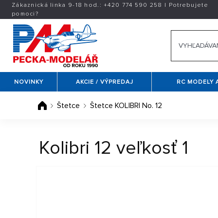
Zákaznická linka 9-18 hod.:
+420
774 590 258
|
Potrebujete
pomoci?
NOVINKY
AKCIE / VÝPREDAJ
RC MODELY 
Štetce
Štetce KOLIBRI No. 12
Kolibri 12 veľkosť 1