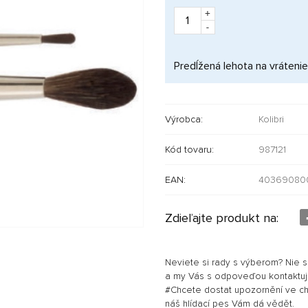
+
-
Predĺžená lehota na vrátenie
Výrobca:
Kolibri
Kód tovaru:
987121
EAN:
40369080
Zdieľajte produkt na:
Neviete si rady s výberom? Nie 
a my Vás s odpoveďou kontaktu
#Chcete dostat upozornění ve chví
náš hlídací pes Vám dá vědět.