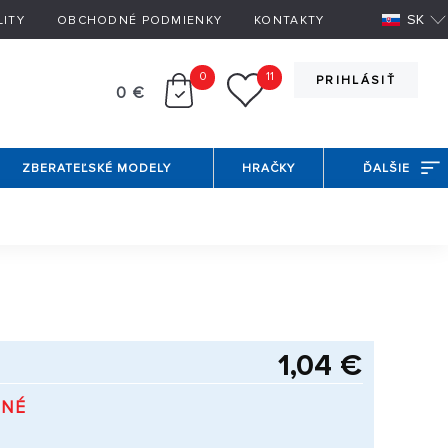
SK
LITY
OBCHODNÉ PODMIENKY
KONTAKTY
0
11
PRIHLÁSIŤ
0 €
ZBERATEĽSKÉ MODELY
HRAČKY
ĎALŠIE
1,04 €
PNÉ