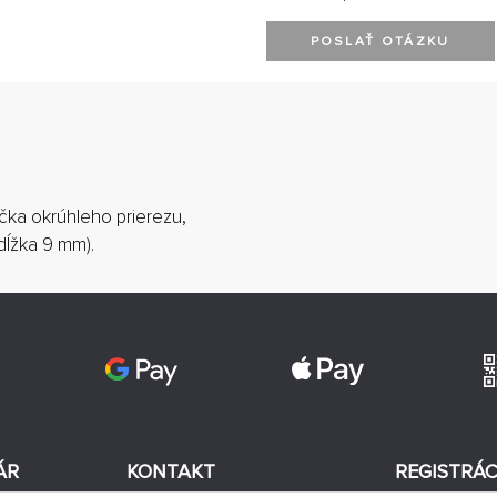
POSLAŤ OTÁZKU
čka okrúhleho prierezu,
 dĺžka 9 mm).
ÁR
KONTAKT
REGISTRÁC