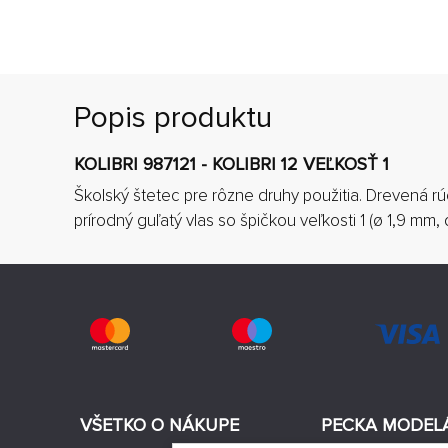
Popis produktu
KOLIBRI 987121 - KOLIBRI 12 VEĽKOSŤ 1
Školský štetec pre rôzne druhy použitia. Drevená rú
prírodný guľatý vlas so špičkou veľkosti 1 (ø 1,9 mm,
VŠETKO O NÁKUPE
PECKA MODEL