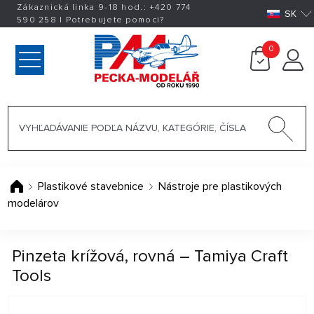
Zákaznická linka 9-18 hod.:
+420
774
SK
590 258
|
Potrebujete pomoci?
0
Plastikové stavebnice
Nástroje pre plastikových
modelárov
Pinzeta krížová, rovná – Tamiya Craft
Tools