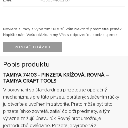
EAN:
4950344062157
Neviete si rady s výberom? Nie sú Vám niektoré parametre jasné?
Napíšte nám Vašu otázku a my Vás s odpoveďou kontaktujeme.
POSLAŤ OTÁZKU
Popis produktu
TAMIYA 74103 - PINZETA KRÍŽOVÁ, ROVNÁ –
TAMIYA CRAFT TOOLS
V porovnaní so štandardnou pinzetou je operačný
mechanizmus pre túto pinzetu obrátený: stlačením rúčky
ju otvoríte a uvoľnením zatvoríte. Preto môže byť táto
pinzeta ľahko zovretá, zatiaľ čo drží predmety, a tým
výrazne znižujú únavu rúk. Rovný hrot umožňuje
jednoduché ovládanie. Pinzeta je vyrobená z