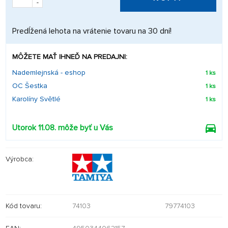
-
Predĺžená lehota na vrátenie tovaru na 30 dní!
MÔŽETE MAŤ IHNEĎ NA PREDAJNI:
Nademlejnská - eshop
1 ks
OC Šestka
1 ks
Karolíny Světlé
1 ks
Utorok 11.08. môže byť u Vás
Výrobca:
Kód tovaru:
74103
79774103