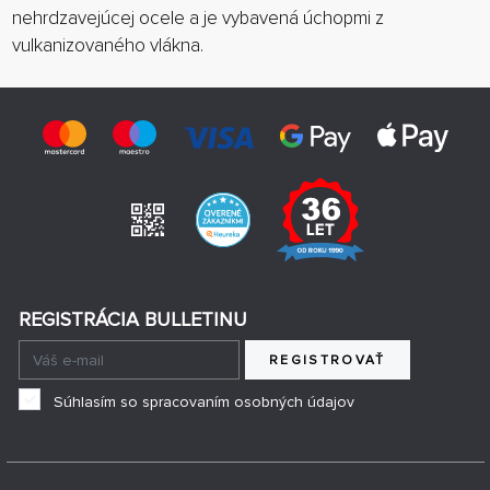
nehrdzavejúcej ocele a je vybavená úchopmi z
vulkanizovaného vlákna.
REGISTRÁCIA BULLETINU
REGISTROVAŤ
Súhlasím so spracovaním osobných údajov