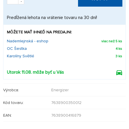
-
Predĺžená lehota na vrátenie tovaru na 30 dní!
MÔŽETE MAŤ IHNEĎ NA PREDAJNI:
Nademlejnská - eshop
viac než 5 ks
OC Šestka
4 ks
Karolíny Světlé
3 ks
Utorok 11.08. môže byť u Vás
Výrobca:
Energizer
Kód tovaru:
7638900350012
EAN:
7638900416879