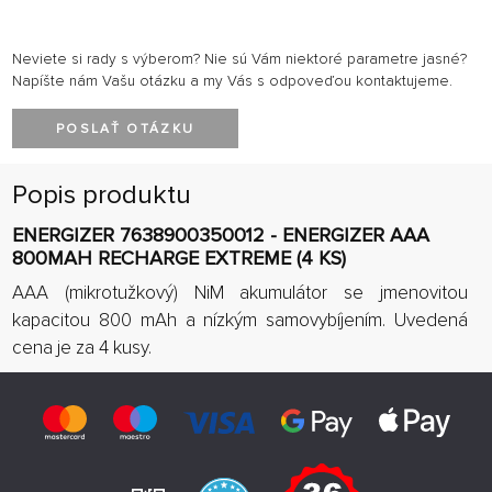
Neviete si rady s výberom? Nie sú Vám niektoré parametre jasné?
Napíšte nám Vašu otázku a my Vás s odpoveďou kontaktujeme.
POSLAŤ OTÁZKU
Popis produktu
ENERGIZER 7638900350012 - ENERGIZER AAA
800MAH RECHARGE EXTREME (4 KS)
AAA (mikrotužkový) NiM akumulátor se jmenovitou
kapacitou 800 mAh a nízkým samovybíjením. Uvedená
cena je za 4 kusy.