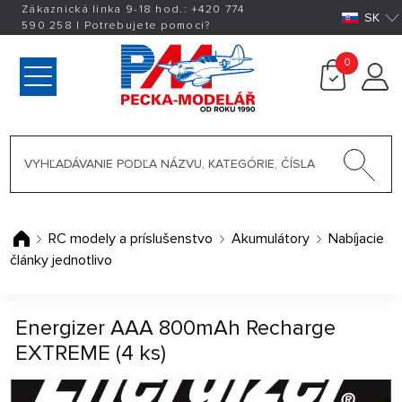
Zákaznická linka 9-18 hod.:
+420
774
SK
590 258
|
Potrebujete pomoci?
0
RC modely a príslušenstvo
Akumulátory
Nabíjacie
články jednotlivo
Energizer AAA 800mAh Recharge
EXTREME (4 ks)