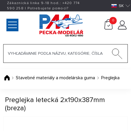
Zákaznická linka 9-18 hod.:
+420
774
SK
590 258
|
Potrebujete pomoci?
0
Stavebné materiály a modelárska guma
Preglejka
Preglejka letecká 2x190x387mm
(breza)