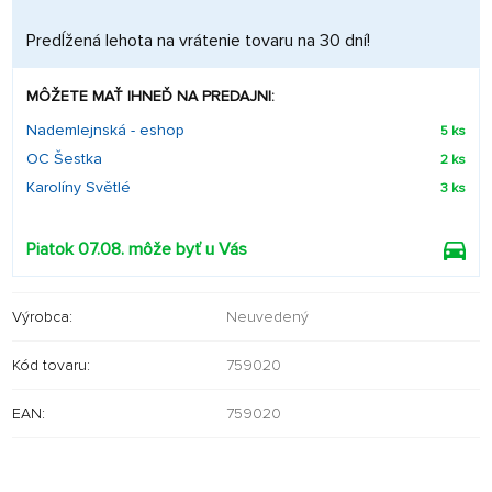
Predĺžená lehota na vrátenie tovaru na 30 dní!
MÔŽETE MAŤ IHNEĎ NA PREDAJNI:
Nademlejnská - eshop
5 ks
OC Šestka
2 ks
Karolíny Světlé
3 ks
Piatok 07.08. môže byť u Vás
Výrobca:
Neuvedený
Kód tovaru:
759020
EAN:
759020