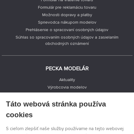
Formulár pre reklamáciu tovaru
Možnosti dopravy a platby
Sprievodca nákupom modelov
Prehlásenie o spracovaní osobných údajov
Súhlas so spracovaním osobných údajov a zasielaním
obchodných oznámení
PECKA MODELÁR
Aktuality
Výrobcovia modelov
Voľné miesta
Kontakty
Táto webová stránka používa
Registrácia
cookies
Ochrana súkromia
Nastavenie cookies
S cieľom zlepšiť naše služby používame na tejto webovej
Facebook