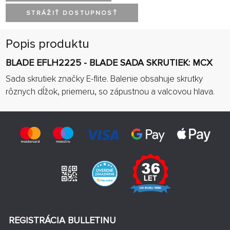
STRÁŽIŤ DOSTUPNOSŤ
Popis produktu
BLADE EFLH2225 - BLADE SADA SKRUTIEK: MCX
Sada skrutiek značky E-flite. Balenie obsahuje skrutky
rôznych dĺžok, priemeru, so zápustnou a valcovou hlava.
REGISTRÁCIA BULLETINU