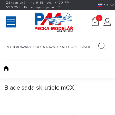
Zákaznická linka 9-18 hod.:
+420
774
SK
590 258
|
Potrebujete pomoci?
0
Blade sada skrutiek: mCX