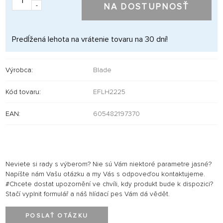
-
NA DOSTUPNOSŤ
Predĺžená lehota na vrátenie tovaru na 30 dní!
Výrobca:
Blade
Kód tovaru:
EFLH2225
EAN:
605482197370
Neviete si rady s výberom? Nie sú Vám niektoré parametre jasné?
Napíšte nám Vašu otázku a my Vás s odpoveďou kontaktujeme.
#Chcete dostat upozornění ve chvíli, kdy produkt bude k dispozici?
Stačí vyplnit formulář a náš hlídací pes Vám dá vědět.
POSLAŤ OTÁZKU