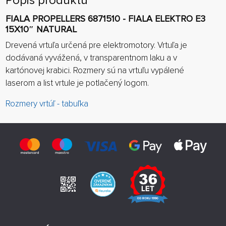
Popis produktu
FIALA PROPELLERS 6871510 - FIALA ELEKTRO E3
15X10″ NATURAL
Drevená vrtuľa určená pre elektromotory. Vrtuľa je
dodávaná vyvážená, v transparentnom laku a v
kartónovej krabici. Rozmery sú na vrtuľu vypálené
laserom a list vrtule je potlačený logom.
Rozmery vrtúľ - tabuľka