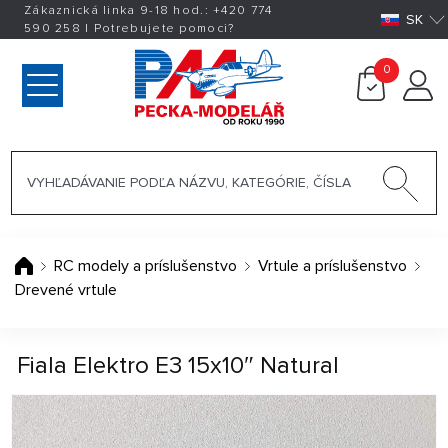
Zákaznická linka 9-18 hod.:
+420
774
SK
590 258
|
Potrebujete pomoci?
0
RC modely a príslušenstvo
Vrtule a príslušenstvo
Drevené vrtule
Fiala Elektro E3 15x10″ Natural