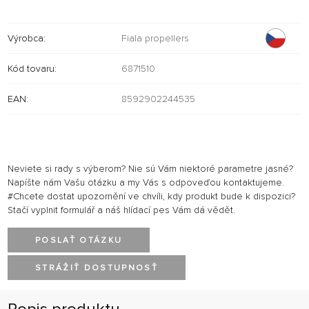
Výrobca:
Fiala propellers
Kód tovaru:
6871510
EAN:
8592902244535
Neviete si rady s výberom? Nie sú Vám niektoré parametre jasné?
Napíšte nám Vašu otázku a my Vás s odpoveďou kontaktujeme.
#Chcete dostat upozornění ve chvíli, kdy produkt bude k dispozici?
Stačí vyplnit formulář a náš hlídací pes Vám dá vědět.
POSLAŤ OTÁZKU
STRÁŽIŤ DOSTUPNOSŤ