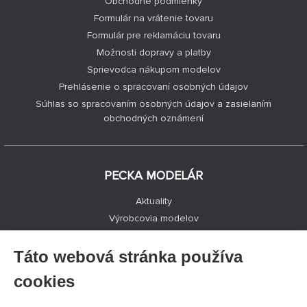
Obchodné podmienky
Formulár na vrátenie tovaru
Formulár pre reklamáciu tovaru
Možnosti dopravy a platby
Sprievodca nákupom modelov
Prehlásenie o spracovaní osobných údajov
Súhlas so spracovaním osobných údajov a zasielaním
obchodných oznámení
PECKA MODELÁR
Aktuality
Výrobcovia modelov
Voľné miesta
Kontakty
Táto webová stránka používa
Registrácia
cookies
Ochrana súkromia
Nastavenie cookies