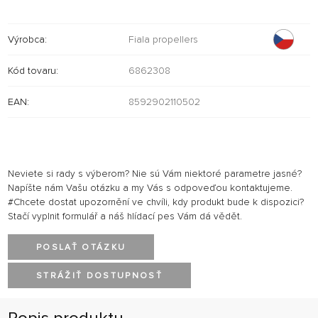
Výrobca:
Fiala propellers
Kód tovaru:
6862308
EAN:
8592902110502
Neviete si rady s výberom? Nie sú Vám niektoré parametre jasné?
Napíšte nám Vašu otázku a my Vás s odpoveďou kontaktujeme.
#Chcete dostat upozornění ve chvíli, kdy produkt bude k dispozici?
Stačí vyplnit formulář a náš hlídací pes Vám dá vědět.
POSLAŤ OTÁZKU
STRÁŽIŤ DOSTUPNOSŤ