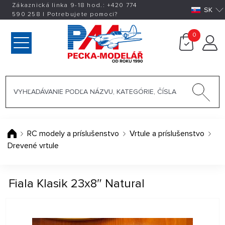
Zákaznická linka 9-18 hod.:
+420
774
SK
590 258
|
Potrebujete pomoci?
0
RC modely a príslušenstvo
Vrtule a príslušenstvo
Drevené vrtule
Fiala Klasik 23x8″ Natural