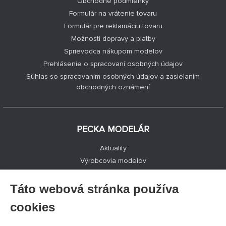
Obchodné podmienky
Formulár na vrátenie tovaru
Formulár pre reklamáciu tovaru
Možnosti dopravy a platby
Sprievodca nákupom modelov
Prehlásenie o spracovaní osobných údajov
Súhlas so spracovaním osobných údajov a zasielaním
obchodných oznámení
PECKA MODELÁR
Aktuality
Výrobcovia modelov
Voľné miesta
Kontakty
Táto webová stránka používa
Registrácia
cookies
Ochrana súkromia
Nastavenie cookies