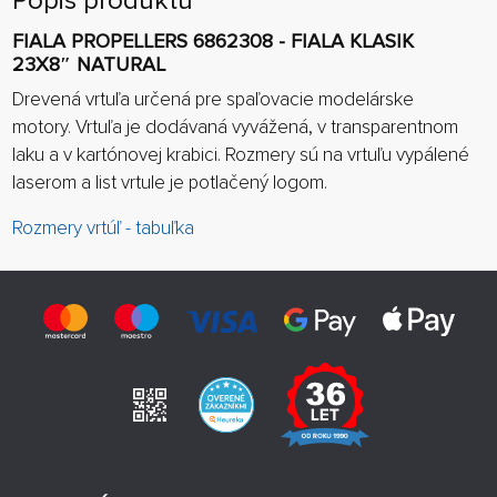
Popis produktu
FIALA PROPELLERS 6862308 - FIALA KLASIK
23X8″ NATURAL
Drevená vrtuľa určená pre spaľovacie modelárske
motory. Vrtuľa je dodávaná vyvážená, v transparentnom
laku a v kartónovej krabici. Rozmery sú na vrtuľu vypálené
laserom a list vrtule je potlačený logom.
Rozmery vrtúľ - tabuľka