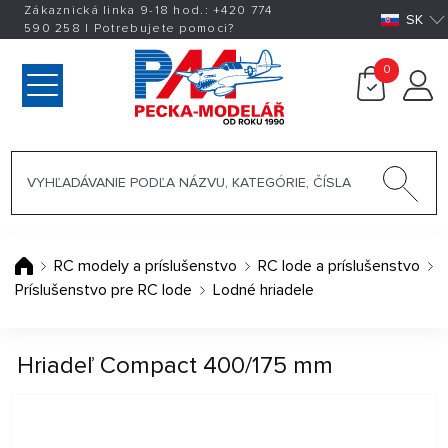
Zákaznická linka 9-18 hod.:
+420
774
SK
590 258
|
Potrebujete pomoci?
0
RC modely a príslušenstvo
RC lode a príslušenstvo
Príslušenstvo pre RC lode
Lodné hriadele
Hriadeľ Compact 400/175 mm