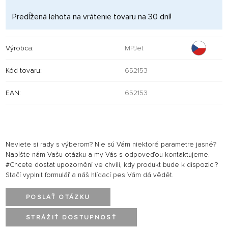
Predĺžená lehota na vrátenie tovaru na 30 dní!
Výrobca:
MPJet
Kód tovaru:
652153
EAN:
652153
Neviete si rady s výberom? Nie sú Vám niektoré parametre jasné?
Napíšte nám Vašu otázku a my Vás s odpoveďou kontaktujeme.
#Chcete dostat upozornění ve chvíli, kdy produkt bude k dispozici?
Stačí vyplnit formulář a náš hlídací pes Vám dá vědět.
POSLAŤ OTÁZKU
STRÁŽIŤ DOSTUPNOSŤ