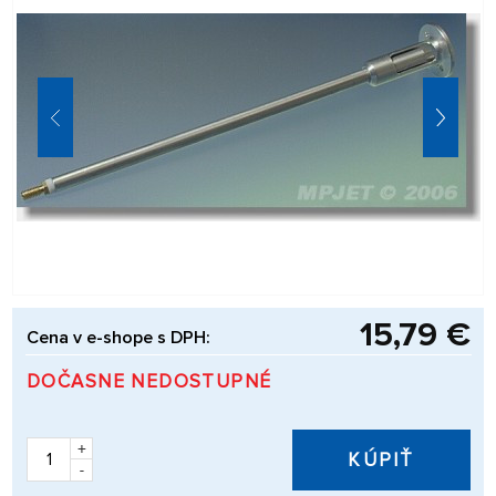
15,79 €
Cena v e-shope s DPH:
DOČASNE NEDOSTUPNÉ
+
KÚPIŤ
-