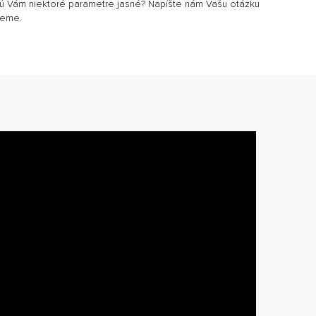
sú Vám niektoré parametre jasné? Napíšte nám Vašu otázku
jeme.