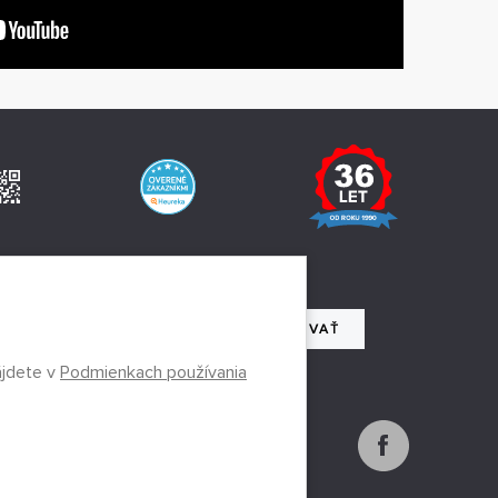
IA BULLETINU
REGISTROVAŤ
ájdete v
Podmienkach používania
 so spracovaním osobných údajov