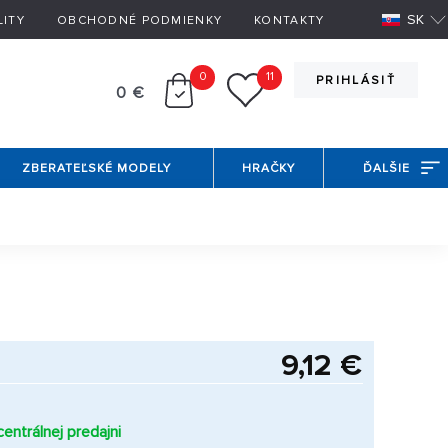
SK
LITY
OBCHODNÉ PODMIENKY
KONTAKTY
0
11
PRIHLÁSIŤ
0 €
ZBERATEĽSKÉ MODELY
HRAČKY
ĎALŠIE
9,12 €
entrálnej predajni