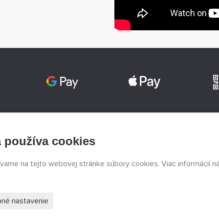
ÁR
KONTAKT
REGISTRÁC
 používa cookies
+420 774 590 258
v
ívame na tejto webovej stránke súbory cookies. Viac informácií n
Súhlasím
info@
peckamodel.cz
KAMENNÉ
PREDAJNE
né nastavenie
3x Praha