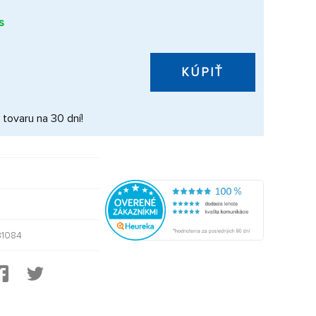
s
KÚPIŤ
 tovaru na 30 dní!
81084