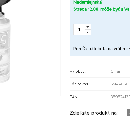
Nademlejnská
Streda 12.08. môže byť u Vá
+
-
Predĺžená lehota na vrátenie
Výrobca:
Ghiant
Kód tovaru:
5MA4650
EAN:
85952413
Zdieľajte produkt na: