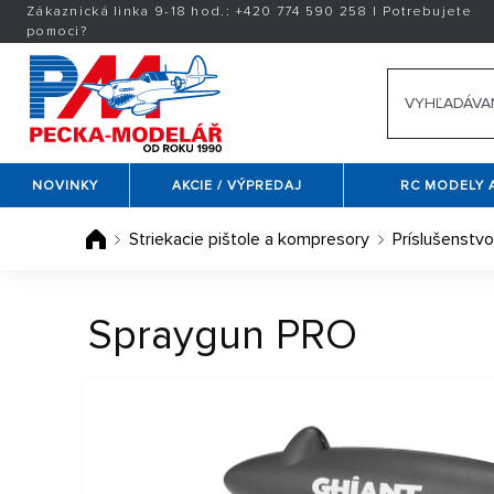
Zákaznická linka 9-18 hod.:
+420
774 590 258
|
Potrebujete
pomoci?
NOVINKY
AKCIE / VÝPREDAJ
RC MODELY 
Striekacie pištole a kompresory
Príslušenstvo
Spraygun PRO