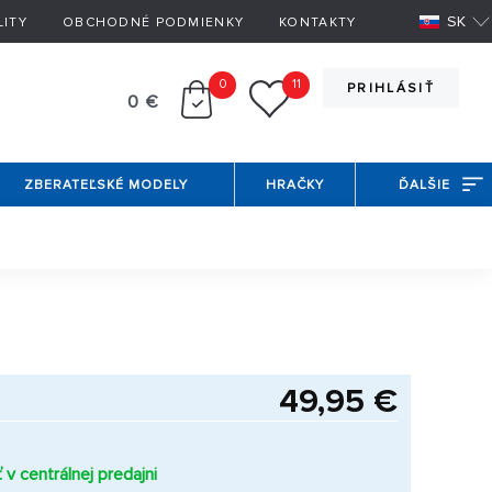
SK
LITY
OBCHODNÉ PODMIENKY
KONTAKTY
0
11
PRIHLÁSIŤ
0 €
ZBERATEĽSKÉ MODELY
HRAČKY
ĎALŠIE
49,95 €
v centrálnej predajni