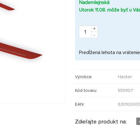
Nademlejnská
Utorok 11.08. môže byť u Vá
+
-
Predĺžená lehota na vrátenie
Výrobca:
Hacker
Kód tovaru:
5551107
EAN:
63010000
Zdieľajte produkt na: