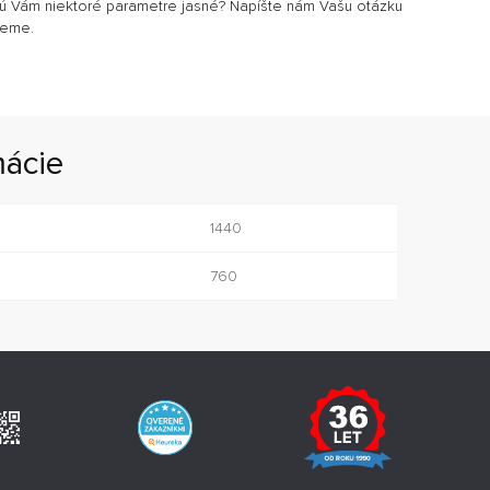
sú Vám niektoré parametre jasné? Napíšte nám Vašu otázku
jeme.
mácie
1440
760