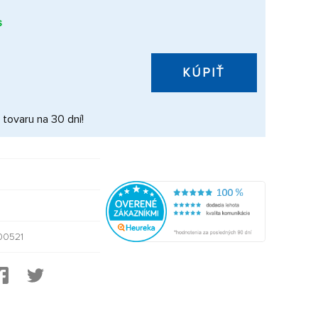
s
KÚPIŤ
 tovaru na 30 dní!
00521