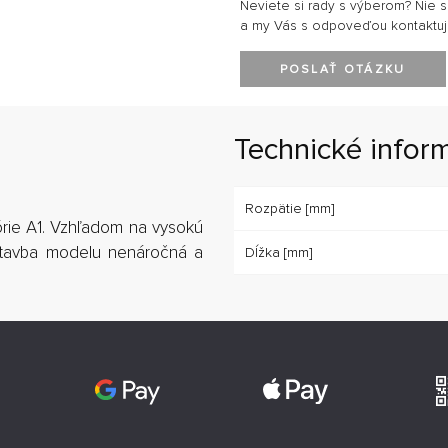
Neviete si rady s výberom? Nie 
a my Vás s odpoveďou kontaktu
POSLAŤ OTÁZKU
Technické infor
Rozpätie [mm]
górie A1. Vzhľadom na vysokú
stavba modelu nenáročná a
Dĺžka [mm]