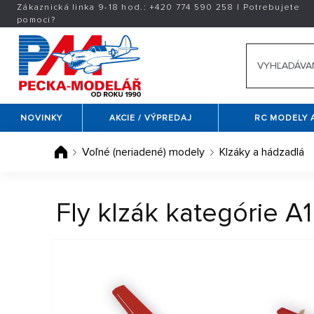
Zákaznická linka 9-18 hod.:
+420
774 590 258
|
Potrebujete
pomoci?
NOVINKY
AKCIE / VÝPREDAJ
RC MODELY 
Voľné (neriadené) modely
Klzáky a hádzadlá
Fly klzák kategórie A1