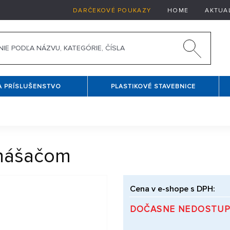
DARČEKOVÉ POUKAZY
HOME
AKTUA
A PRÍSLUŠENSTVO
PLASTIKOVÉ STAVEBNICE
unášačom
Cena v e-shope s DPH:
DOČASNE NEDOSTU