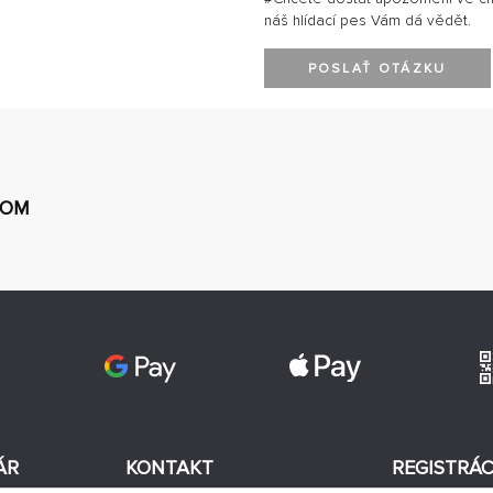
náš hlídací pes Vám dá vědět.
POSLAŤ OTÁZKU
ČOM
ÁR
KONTAKT
REGISTRÁC