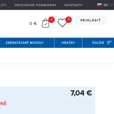
SK
LITY
OBCHODNÉ PODMIENKY
KONTAKTY
0
11
PRIHLÁSIŤ
0 €
ZBERATEĽSKÉ MODELY
HRAČKY
ĎALŠIE
7,04 €
PNÉ