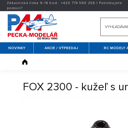
Zákaznická linka 9-18 hod.:
+420
774 590 258
|
Potrebujete
pomoci?
NOVINKY
AKCIE / VÝPREDAJ
RC MODELY 
FOX 2300 - kužeľ s 