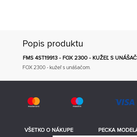
Popis produktu
FMS 4ST19913 - FOX 2300 - KUŽEĽ S UNÁŠA
FOX 2300 - kužeľ s unášačom.
VŠETKO O NÁKUPE
PECKA MODEL