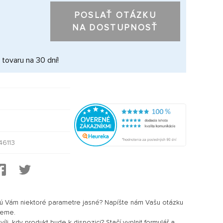
POSLAŤ OTÁZKU
NA DOSTUPNOSŤ
 tovaru na 30 dní!
46113
sú Vám niektoré parametre jasné? Napíšte nám Vašu otázku
jeme.
li, kdy produkt bude k dispozici? Stačí vyplnit formulář a