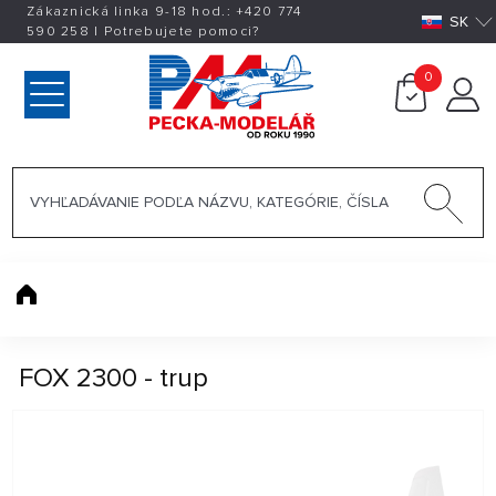
Zákaznická linka 9-18 hod.:
+420
774
SK
590 258
|
Potrebujete pomoci?
0
FOX 2300 - trup