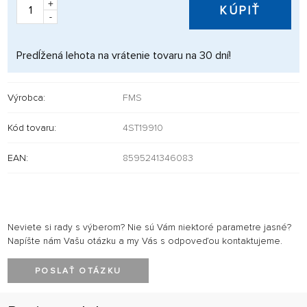
+
KÚPIŤ
-
Predĺžená lehota na vrátenie tovaru na 30 dní!
Výrobca:
FMS
Kód tovaru:
4ST19910
EAN:
8595241346083
Neviete si rady s výberom? Nie sú Vám niektoré parametre jasné?
Napíšte nám Vašu otázku a my Vás s odpoveďou kontaktujeme.
POSLAŤ OTÁZKU