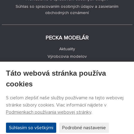
Súhlas so spracovaním osobných údajov a zasielaním
obchodných oznámení
PECKA MODELÁR
Aktuality
Výrobcovia modelov
Voľné miesta
Kontakty
Táto webová stránka používa
Registrácia
cookies
Ochrana súkromia
Nastavenie cookies
S cieľom zlepšiť naše služby používame na tejto webovej
Facebook
stránke súbory cookies. Viac informácií nájdete v
Podmienkach používania webovej stránky
.
©
PECKA MODELÁR s.r.o.
2011 - 2026. Všetky práva
Súhlasím so všetkými
Podrobné nastavenie
vyhradené.