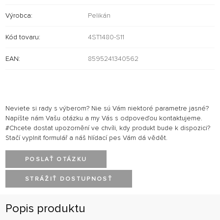
Výrobca:
Pelikán
Kód tovaru:
4ST1480-S11
EAN:
8595241340562
Neviete si rady s výberom? Nie sú Vám niektoré parametre jasné?
Napíšte nám Vašu otázku a my Vás s odpoveďou kontaktujeme.
#Chcete dostat upozornění ve chvíli, kdy produkt bude k dispozici?
Stačí vyplnit formulář a náš hlídací pes Vám dá vědět.
POSLAŤ OTÁZKU
STRÁŽIŤ DOSTUPNOSŤ
Popis produktu