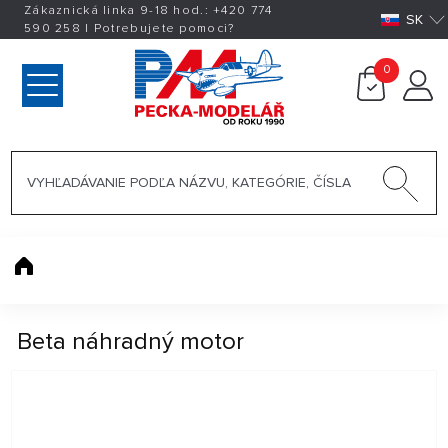
Zákaznická linka 9-18 hod.:
+420
774
SK
590 258
|
Potrebujete pomoci?
0
Beta náhradný motor