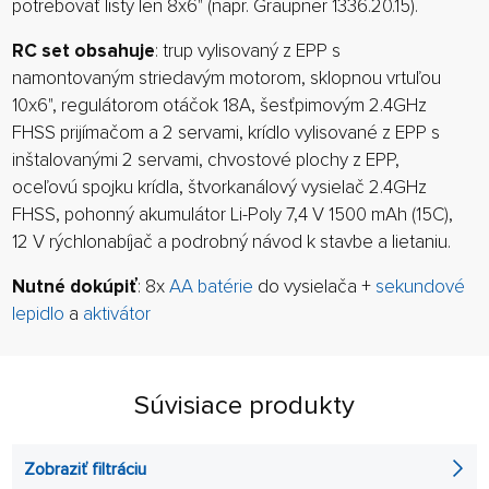
potrebovať listy len 8x6" (napr. Graupner 1336.20.15).
RC set obsahuje
: trup vylisovaný z EPP s
namontovaným striedavým motorom, sklopnou vrtuľou
10x6", regulátorom otáčok 18A, šesťpimovým 2.4GHz
FHSS prijímačom a 2 servami, krídlo vylisované z EPP s
inštalovanými 2 servami, chvostové plochy z EPP,
oceľovú spojku krídla, štvorkanálový vysielač 2.4GHz
FHSS, pohonný akumulátor Li-Poly 7,4 V 1500 mAh (15C),
12 V rýchlonabíjač a podrobný návod k stavbe a lietaniu.
Nutné dokúpiť
: 8x
AA batérie
do vysielača +
sekundové
lepidlo
a
aktivátor
Súvisiace produkty
Zobraziť filtráciu