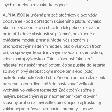
iných modeloch rovnakej kategórie.
ALPHA 1500 je určená pre začiatočníkov a ako vždy
dodávame - pod dohľadom skúseného pilota, rovnako
ako pre každého, kto si chce len tak pekne rekreačne
polietať. Letové vlastnosti sú príjemné, nezáludné a
ovládanie modelu presné. Model vás zoznámi s
plnohodnotným riadením modelu okolo všetkých troch
osí; sa správnym koordinovaným ovládaním smerovkou,
krídelkami aj výškovkou. Túto skúsenosť "ako keď
nájdete" najneskôr hneď potom, čo sa pustíte do lietania
so svojim prvý akrobatickým modelom alebo (polo)
maketou akéhokoľvek druhu. Zmenou pomeru dĺžok pák
na servo a kormidlom môžete nastavovať veľkosti
výchyliek vo veľkom rozmedzí. Začiatočník začne s
malými, bezpečnými aj pri nadmernom "kormidlovaní";
skúsený pilot si nastaví veľké, umožňujúce aj trošku tej
základnej vetroňovej akrobacie - premety, sudové