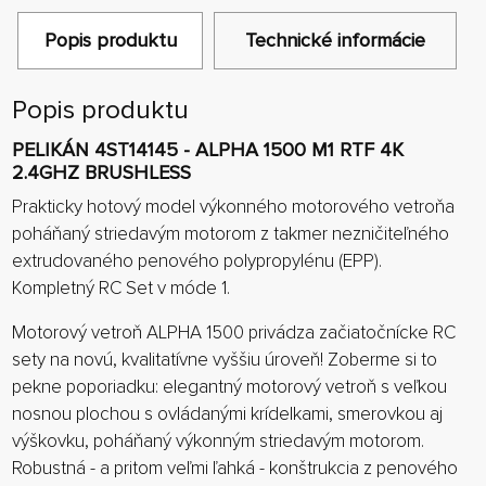
Popis produktu
Technické informácie
Popis produktu
PELIKÁN 4ST14145 - ALPHA 1500 M1 RTF 4K
2.4GHZ BRUSHLESS
Prakticky hotový model výkonného motorového vetroňa
poháňaný striedavým motorom z takmer nezničiteľného
extrudovaného penového polypropylénu (EPP).
Kompletný RC Set v móde 1.
Motorový vetroň ALPHA 1500 privádza začiatočnícke RC
sety na novú, kvalitatívne vyššiu úroveň! Zoberme si to
pekne poporiadku: elegantný motorový vetroň s veľkou
nosnou plochou s ovládanými krídelkami, smerovkou aj
výškovku, poháňaný výkonným striedavým motorom.
Robustná - a pritom veľmi ľahká - konštrukcia z penového