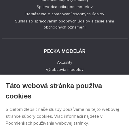
Sprievodca nákupom modelov
Prehlásenie o spracovaní osobných údajov
Súhlas so spracovaním osobných údajov a zasielaním
obchodných oznámení
PECKA MODELÁR
Aktuality
Výrobcovia modelov
Voľné miesta
Kontakty
Táto webová stránka používa
Registrácia
cookies
Ochrana súkromia
Nastavenie cookies
S cieľom zlepšiť naše služby používame na tejto webovej
Facebook
stránke súbory cookies. Viac informácií nájdete v
Podmienkach používania webovej stránky
.