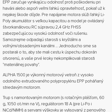
EPP zaručuje vynikajúcu odolnosť proti poškodeniu pri
havárii alebo aspoň veľmi ľahkú opraviteľnosť, pokiaľ už k
nejakej škode dôjde. Pre napájanie motora slúži ľahký Li-
Poly akumulátor s veľkou kapacitou a model je ovládaný
štvorkanálovou RC súpravou 2,4 GHz FHSS
zabezpečujúcou vysokú odolnosť voči rušeniu.
Samozrejme odpadajú starosti s kryštálmi a
voľnými/obsadenými kanálmi ... Jednoducho sme sa
postarali o to, aby ste mali cestu k úspechu dokorán
otvorenú, a vaše prvé kroky nekomplikovali starosti
"materiálnej povahy".
ALPHA 1500 je výkonný motorový vetroň z vysoko
odolného extrudovaného polypropylénu EPP poháňaný
striedavým motorom.
Trup s namontovaným motorom (s rotačným plášťom, 60
g, 1050 ot./min na V), regulátorom 18 A (pre Li-Po i
NiCd/NiMH) a servami výškovky je vylisovaný z penového