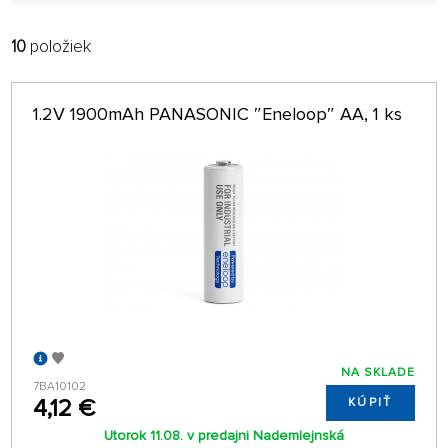
10
položiek
FILTROVAŤ:
RADIŤ:
ABECEDNE
len na sklade
1.2V 1900mAh PANASONIC ″Eneloop″ AA, 1 ks
64 NA STRÁNKE
NA SKLADE
7BA10102
4,12 €
KÚPIŤ
Utorok 11.08. v predajni Nademlejnská