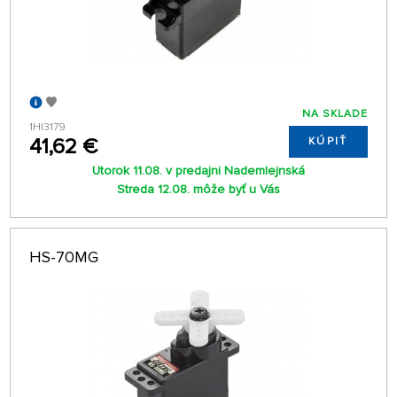
NA SKLADE
1HI3179
41,62 €
KÚPIŤ
Utorok 11.08. v predajni Nademlejnská
Streda 12.08. môže byť u Vás
HS-70MG