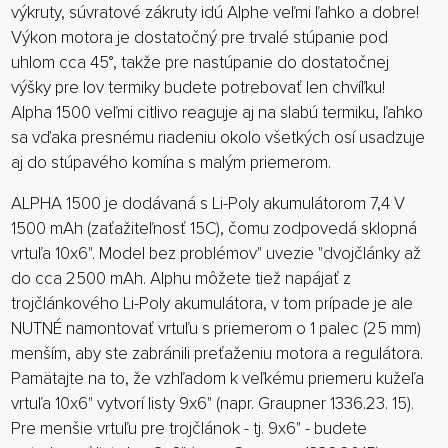
výkruty, súvratové zákruty idú Alphe veľmi ľahko a dobre!
Výkon motora je dostatočný pre trvalé stúpanie pod
uhlom cca 45°, takže pre nastúpanie do dostatočnej
výšky pre lov termiky budete potrebovať len chvíľku!
Alpha 1500 veľmi citlivo reaguje aj na slabú termiku, ľahko
sa vďaka presnému riadeniu okolo všetkých osí usadzuje
aj do stúpavého komína s malým priemerom.
ALPHA 1500 je dodávaná s Li-Poly akumulátorom 7,4 V
1500 mAh (zaťažiteľnosť 15C), čomu zodpovedá sklopná
vrtuľa 10x6". Model bez problémov" uvezie "dvojčlánky až
do cca 2500 mAh. Alphu môžete tiež napájať z
trojčlánkového Li-Poly akumulátora, v tom prípade je ale
NUTNÉ namontovať vrtuľu s priemerom o 1 palec (25 mm)
menším, aby ste zabránili preťaženiu motora a regulátora.
Pamätajte na to, že vzhľadom k veľkému priemeru kužeľa
vrtuľa 10x6" vytvorí listy 9x6" (napr. Graupner 1336.23. 15).
Pre menšie vrtuľu pre trojčlánok - tj. 9x6" - budete