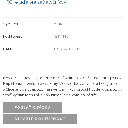
RC lietadlá pre začiatočníkov
Výrobca:
Pelikán
Kód tovaru:
4ST14145
EAN:
8595241312583
Neviete si rady s výberom? Nie sú Vám niektoré parametre jasné?
Napíšte nám Vašu otázku a my Vás s odpoveďou kontaktujeme.
#Chcete dostat upozornění ve chvíli, kdy produkt bude k dispozici?
Stačí vyplnit formulář a náš hlídací pes Vám dá vědět.
POSLAŤ OTÁZKU
STRÁŽIŤ DOSTUPNOSŤ