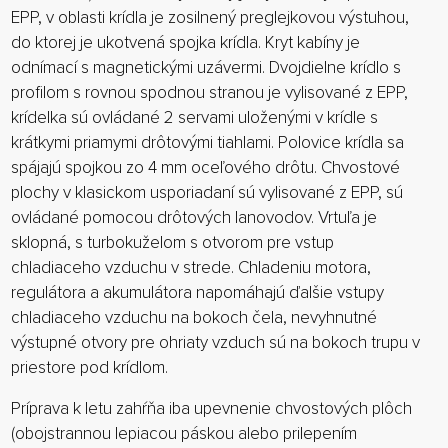
EPP, v oblasti krídla je zosilnený preglejkovou výstuhou,
do ktorej je ukotvená spojka krídla. Kryt kabíny je
odnímací s magnetickými uzávermi. Dvojdielne krídlo s
profilom s rovnou spodnou stranou je vylisované z EPP,
krídelka sú ovládané 2 servami uloženými v krídle s
krátkymi priamymi drôtovými tiahlami. Polovice krídla sa
spájajú spojkou zo 4 mm oceľového drôtu. Chvostové
plochy v klasickom usporiadaní sú vylisované z EPP, sú
ovládané pomocou drôtových lanovodov. Vrtuľa je
sklopná, s turbokuželom s otvorom pre vstup
chladiaceho vzduchu v strede. Chladeniu motora,
regulátora a akumulátora napomáhajú ďalšie vstupy
chladiaceho vzduchu na bokoch čela, nevyhnutné
výstupné otvory pre ohriaty vzduch sú na bokoch trupu v
priestore pod krídlom.
Príprava k letu zahŕňa iba upevnenie chvostových plôch
(obojstrannou lepiacou páskou alebo prilepením