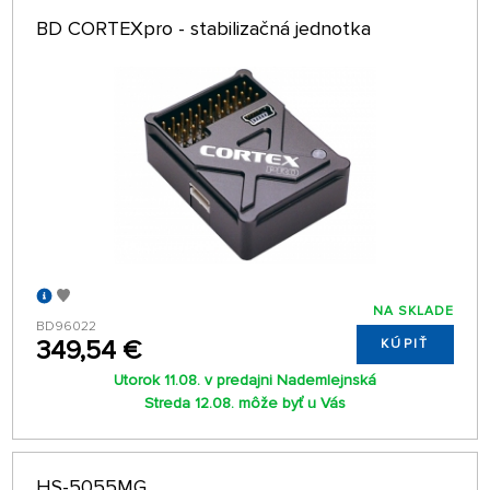
BD CORTEXpro - stabilizačná jednotka
NA SKLADE
BD96022
349,54 €
KÚPIŤ
Utorok 11.08. v predajni Nademlejnská
Streda 12.08. môže byť u Vás
HS-5055MG