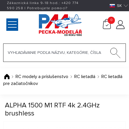
Zákaznická linka 9-18 hod.:
+420
774
SK
590 258
|
Potrebujete pomoci?
0
RC modely a príslušenstvo
RC lietadlá
RC lietadlá
pre začiatočníkov
ALPHA 1500 M1 RTF 4k 2.4GHz
brushless