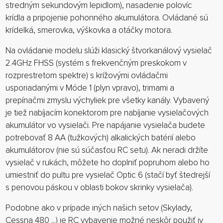
stredným sekundovým lepidlom), nasadenie polovíc
krídla a pripojenie pohonného akumulátora. Ovládané sú
krídelká, smerovka, výškovka a otáčky motora.
Na ovládanie modelu slúži klasický štvorkanálový vysielač
2.4GHz FHSS (systém s frekvenčným preskokom v
rozprestretom spektre) s krížovými ovládačmi
usporiadanými v Móde 1 (plyn vpravo), trimami a
prepínačmi zmyslu výchyliek pre všetky kanály. Vybavený
je tiež nabíjacím konektorom pre nabíjanie vysielačových
akumulátor vo vysielači. Pre napájanie vysielača budete
potrebovať 8 AA (tužkových) alkalických batérií alebo
akumulátorov (nie sú súčasťou RC setu). Ak neradi držíte
vysielač v rukách, môžete ho doplniť popruhom alebo ho
umiestniť do pultu pre vysielač Optic 6 (stačí byť štedrejší
s penovou páskou v oblasti bokov skrinky vysielača).
Podobne ako v prípade iných našich setov (Skylady,
Cessna 480 ...) je RC vybavenie možné neskôr použiť iv