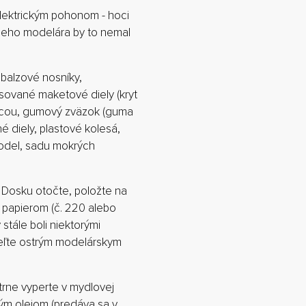
elektrickým pohonom - hoci
šieho modelára by to nemal
 balzové nosníky,
isované maketové diely (kryt
lavicou, gumový zväzok (guma
 diely, plastové kolesá,
model, sadu mokrých
Dosku otočte, položte na
papierom (č. 220 alebo
 stále boli niektorými
deľte ostrým modelárskym
rne vyperte v mydlovej
ým olejom (predáva sa v