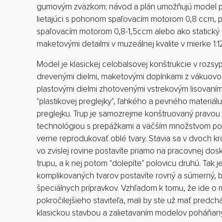
gumovým zväzkom; návod a plán umožňujú model po
lietajúci s pohonom spaľovacím motorom 0,8 ccm, 
spaľovacím motorom 0,8-1,5ccm alebo ako statický
maketovými detailmi v muzeálnej kvalite v mierke 1:1
Model je klasickej celobalsovej konštrukcie v rozs
drevenými dielmi, maketovými doplnkami z vákuovo
plastovými dielmi zhotovenými vstrekovým lisovaním
"plastikovej preglejky", ľahkého a pevného materiál
preglejku. Trup je samozrejme konštruovaný pravou
technológiou s prepážkami a väčším množstvom poz
verne reprodukovať oblé tvary. Stavia sa v dvoch kr
vo zvislej rovine postavíte priamo na pracovnej dos
trupu, a k nej potom "dolepíte" polovicu druhú. Tak je
komplikovaných tvarov postavíte rovný a súmerný, 
špeciálnych prípravkov. Vzhľadom k tomu, že ide o 
pokročilejšieho staviteľa, mali by ste už mať predc
klasickou stavbou a zalietavaním modelov poháňa