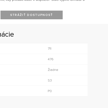
STRÁŽIŤ DOSTUPNOSŤ
mácie
711
476
Žiadne
S3
P0