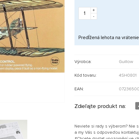
+
-
Predĺžená lehota na vrátenie
Výrobca:
Guillow
Kód tovaru:
4SH0801
EAN:
07236500
Zdieľajte produkt na:
Neviete si rady s výberom? Nie 
a my Vás s odpoveďou kontaktu
#Chcete dostat upozornění ve chví