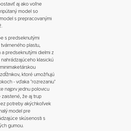
staviť aj ako voľne
pripútaný model so
 model s prepracovanými
2.
ype s predseknutými
 tvárneného plastu,
 a predseknutými dielmi z
u nahrádzajúceho klasickú
 minimaketárskou
dĺžnikov, ktoré umožňujú
okoch - vďaka "rozrezaniu"
ke najprv jednu polovicu
 zaistené, že aj trup
bez potreby akýchkoľvek
malý model pre
hádzajúce skúsenosti s
ných gumou.