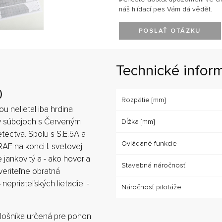
náš hlídací pes Vám dá vědět.
POSLAŤ OTÁZKU
Technické infor
)
Rozpätie [mm]
u nelietal iba hrdina
 v súbojoch s Červeným
Dĺžka [mm]
ectva. Spolu s S.E.5A a
Ovládané funkcie
RAF na konci I. svetovej
jankovitý a - ako hovoria
Stavebná náročnosť
uveriteľne obratná
nepriateľských lietadiel -
Náročnosť pilotáže
plošníka určená pre pohon