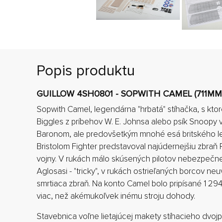
Popis produktu
GUILLOW 4SH0801 - SOPWITH CAMEL (711MM
Sopwith Camel, legendárna "hrbatá" stíhačka, s ktoro
Biggles z príbehov W. E. Johnsa alebo psík Snoopy
Baronom, ale predovšetkým mnohé esá britského let
Bristolom Fighter predstavoval najúdernejšiu zbraň 
vojny. V rukách málo skúsených pilotov nebezpečne 
Aglosasi - "tricky", v rukách ostrieľaných borcov ne
smrtiaca zbraň. Na konto Camel bolo pripísané 1 294 
viac, než akémukoľvek inému stroju dohody.
Stavebnica voľne lietajúcej makety stíhacieho dvoj