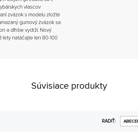
rybárskych vlascov
etaní zväzok s modelu zložte
Namazaný gumový zväzok sa
on a dlhšie vydrží. Nový
 lety natáčajte len 80-100
Súvisiace produkty
RADIŤ:
ABECE