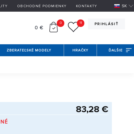
SK
LITY
OBCHODNÉ PODMIENKY
KONTAKTY
0
11
PRIHLÁSIŤ
0 €
ZBERATEĽSKÉ MODELY
HRAČKY
ĎALŠIE
83,28 €
PNÉ