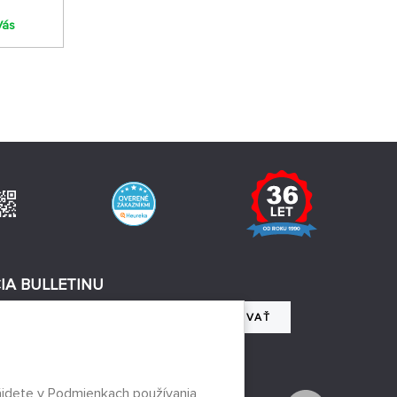
Vás
IA BULLETINU
REGISTROVAŤ
 so spracovaním osobných údajov
ájdete v
Podmienkach používania