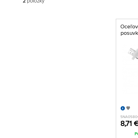
2
položky
Oceľov
posuv
5NA0580
8,71 
P