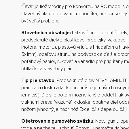
"Ťava" je tiež vhodný pre konverziu na RC model s 
stavebný plán tento varint neponúka, pre skúsenej
byť veľký problém.
Stavebnica obsahuje:
balzové predseknuté diely,
predseknuté diely z plastikovej preglejky, vákuovo l
motora, motor ...), plastovú vrtuľu s hriadeľom a h
5x1mm), oceľovú strunu na podvozok a ďalšie drobné
poťahový papier, rukoväť a vahadlo pre pripútaný 
obtlačkov, stavebný plán.
Tip pre stavbu
: Predseknuté diely NEVYLAMUJTE! 
pracovnú dosku a ľahko prebrúste jemným brúsnym 
jemnejší). Diely je potom možné ľahšie oddeliť; ak by
vláknami dreva "viazané" k doske, opatrne diel od
nožom (vhodný je napr. nôž Excel č.1 s čepeľou č.11).
Ošetrovanie gumového zväzku
: Novú gumu opat
vode a nechajte uschnúť. Potom ju namažte ricínov