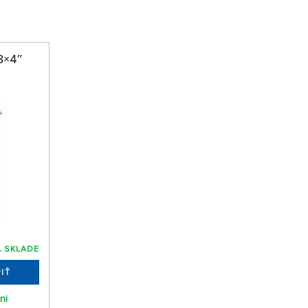
3×4″
 SKLADE
IŤ
ni