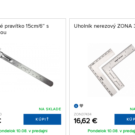
é pravítko 15cm/6″ s
Uholník nerezový ZONA 
kou
NA SKLADE
NA
0
ZON37434
€
16,62 €
KÚPIŤ
KÚP
ondelok 10.08. v predajni
Pondelok 10.08. v predaj