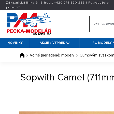
Zákaznická linka 9-18 hod.:
+420
774 590 258
|
Potrebujete
pomoci?
NOVINKY
AKCIE / VÝPREDAJ
RC MODELY 
Voľné (neriadené) modely
Gumovým zväzkom p
Sopwith Camel (711m