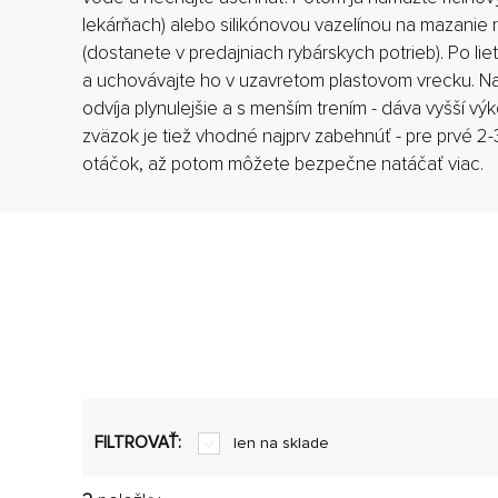
lekárňach) alebo silikónovou vazelínou na mazanie 
(dostanete v predajniach rybárskych potrieb). Po li
a uchovávajte ho v uzavretom plastovom vrecku. 
odvíja plynulejšie a s menším trením - dáva vyšší výk
zväzok je tiež vhodné najprv zabehnúť - pre prvé 2-3
otáčok, až potom môžete bezpečne natáčať viac.
FILTROVAŤ:
len na sklade