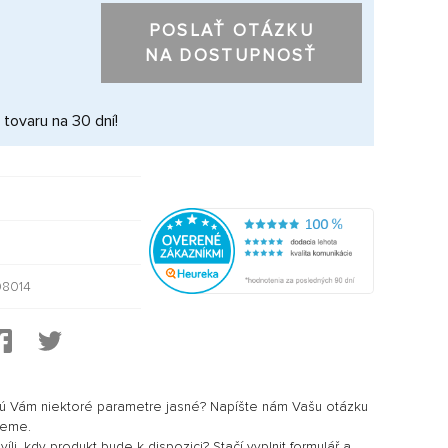
POSLAŤ OTÁZKU
NA DOSTUPNOSŤ
 tovaru na 30 dní!
8014
sú Vám niektoré parametre jasné? Napíšte nám Vašu otázku
jeme.
li, kdy produkt bude k dispozici? Stačí vyplnit formulář a