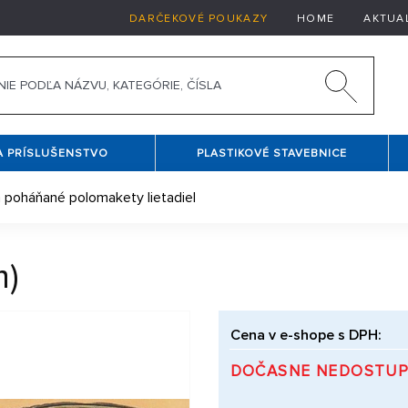
DARČEKOVÉ POUKAZY
HOME
AKTUA
A PRÍSLUŠENSTVO
PLASTIKOVÉ STAVEBNICE
oháňané polomakety lietadiel
m)
Cena v e-shope s DPH:
DOČASNE NEDOSTU