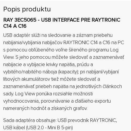
Popis produktu
RAY 3EC5065 - USB INTERFACE PRE RAYTRONIC
C14 A C16
USB adaptér slúži na sledovanie a záznam priebehu
nabíjania/vybíjania nabíjačov RAYTRONIC C14 a C16 na PC
s pomocou obľúbeného voľne šíreného programu Log
View. S jeho pomocou môžete sledovať a zaznamenávať
nabíjacie a vybíjacie krivky napätia, prúdu a
vybitého/nabitého náboja (kapacity); pri nabíjaní/vybíjaní
lítiových akumulátorov tiež môžete sledovať a
zaznamenávať priebeh napätia na jednotlivých článkoch
sady. Log View ponúka rozsiahle možnosti
vyhodnocovania, porovnávanie a ďalšieho exportu
nameraných hodnôt a získaných grafov.
Sada adaptéra obsahuje: USB prevodník RAYTRONIC,
USB kábel (USB 2.0 - Mini B 5-pin)