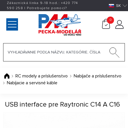
Zákaznická linka 9-18 hod.:
+420
774
SK
590 258
|
Potrebujete pomoci?
0
RC modely a príslušenstvo
Nabíjače a príslušenstvo
Nabíjacie a servisné káble
USB interface pre Raytronic C14 A C16