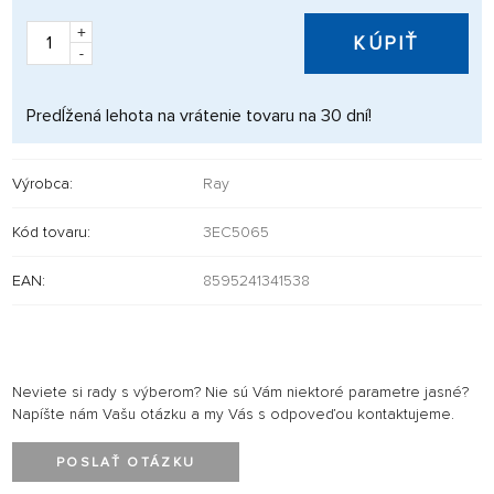
+
KÚPIŤ
-
Predĺžená lehota na vrátenie tovaru na 30 dní!
Výrobca:
Ray
Kód tovaru:
3EC5065
EAN:
8595241341538
Neviete si rady s výberom? Nie sú Vám niektoré parametre jasné?
Napíšte nám Vašu otázku a my Vás s odpoveďou kontaktujeme.
POSLAŤ OTÁZKU