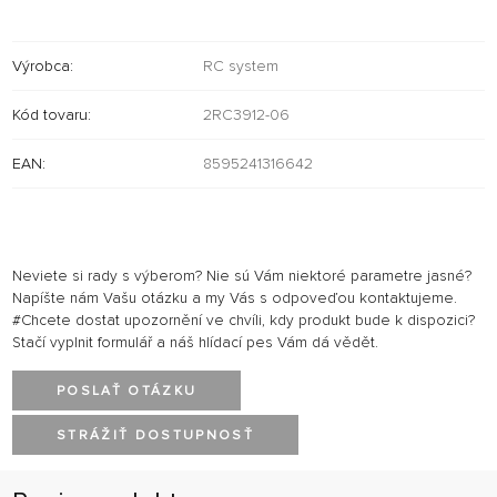
Výrobca:
RC system
Kód tovaru:
2RC3912-06
EAN:
8595241316642
Neviete si rady s výberom? Nie sú Vám niektoré parametre jasné?
Napíšte nám Vašu otázku a my Vás s odpoveďou kontaktujeme.
#Chcete dostat upozornění ve chvíli, kdy produkt bude k dispozici?
Stačí vyplnit formulář a náš hlídací pes Vám dá vědět.
POSLAŤ OTÁZKU
STRÁŽIŤ DOSTUPNOSŤ