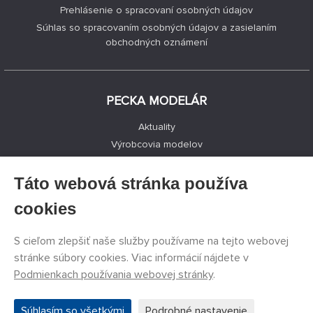
Prehlásenie o spracovaní osobných údajov
Súhlas so spracovaním osobných údajov a zasielaním
obchodných oznámení
PECKA MODELÁR
Aktuality
Výrobcovia modelov
Voľné miesta
Kontakty
Táto webová stránka používa
Registrácia
cookies
Ochrana súkromia
Nastavenie cookies
S cieľom zlepšiť naše služby používame na tejto webovej
Facebook
stránke súbory cookies. Viac informácií nájdete v
Podmienkach používania webovej stránky
.
©
PECKA MODELÁR s.r.o.
2011 - 2026. Všetky práva
Súhlasím so všetkými
Podrobné nastavenie