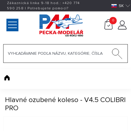
Zákaznická linka 9-18 hod.:
+420
774
SK
590 258
|
Potrebujete pomoci?
0
Hlavné ozubené koleso - V4.5 COLIBRI
PRO