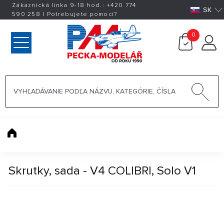
Zákaznická linka 9-18 hod.:
+420
774
SK
590 258
|
Potrebujete pomoci?
0
Skrutky, sada - V4 COLIBRI, Solo V1