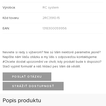
Výrobca:
RC system
Kód tovaru:
2RC3910-15
EAN:
1318300059956
Neviete si rady s výberom? Nie sú Vám niektoré parametre jasné?
Napíšte nám Vašu otázku a my Vás s odpoveďou kontaktujeme.
#Chcete dostat upozornění ve chvíli, kdy produkt bude k dispozici?
Stačí vyplnit formulář a náš hlídací pes Vám dá vědět.
POSLAŤ OTÁZKU
STRÁŽIŤ DOSTUPNOSŤ
Popis produktu