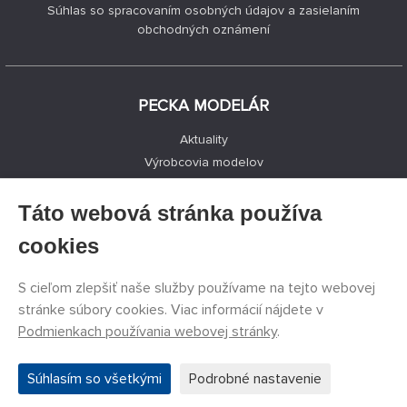
Súhlas so spracovaním osobných údajov a zasielaním
obchodných oznámení
PECKA MODELÁR
Aktuality
Výrobcovia modelov
Voľné miesta
Kontakty
Táto webová stránka používa
Registrácia
cookies
Ochrana súkromia
Nastavenie cookies
S cieľom zlepšiť naše služby používame na tejto webovej
Facebook
stránke súbory cookies. Viac informácií nájdete v
Podmienkach používania webovej stránky
.
©
PECKA MODELÁR s.r.o.
2011 - 2026. Všetky práva
Súhlasím so všetkými
Podrobné nastavenie
vyhradené.