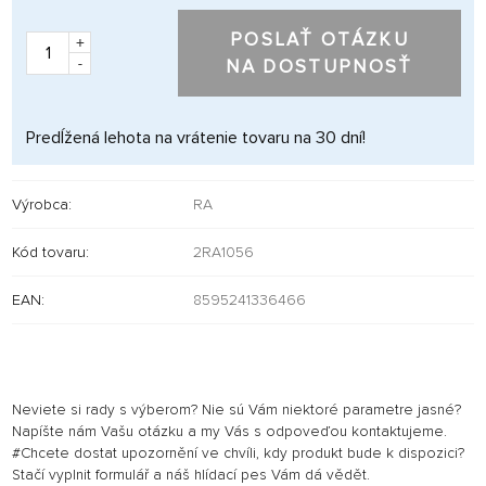
POSLAŤ OTÁZKU
+
-
NA DOSTUPNOSŤ
Predĺžená lehota na vrátenie tovaru na 30 dní!
Výrobca:
RA
Kód tovaru:
2RA1056
EAN:
8595241336466
Neviete si rady s výberom? Nie sú Vám niektoré parametre jasné?
Napíšte nám Vašu otázku a my Vás s odpoveďou kontaktujeme.
#Chcete dostat upozornění ve chvíli, kdy produkt bude k dispozici?
Stačí vyplnit formulář a náš hlídací pes Vám dá vědět.