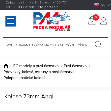
Zákaznická linka 9-18 hod.:
+420
774
SK
590 258
|
Potrebujete pomoci?
0
RC modely a príslušenstvo
Príslušenstvo
Podvozky, kolesá, ostruhy a príslušenstvo
Polopneumatické kolesá
Koleso 73mm Angl.