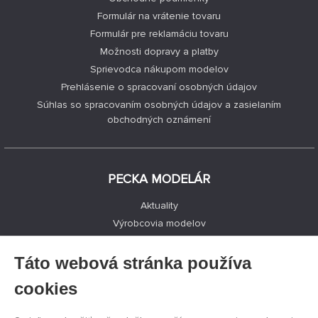
Formulár na vrátenie tovaru
Formulár pre reklamáciu tovaru
Možnosti dopravy a platby
Sprievodca nákupom modelov
Prehlásenie o spracovaní osobných údajov
Súhlas so spracovaním osobných údajov a zasielaním
obchodných oznámení
PECKA MODELÁR
Aktuality
Výrobcovia modelov
Voľné miesta
Kontakty
Táto webová stránka používa
Registrácia
cookies
Ochrana súkromia
Nastavenie cookies