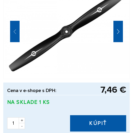
7,46 €
Cena v e-shope s DPH:
NA SKLADE 1 KS
+
KÚPIŤ
-