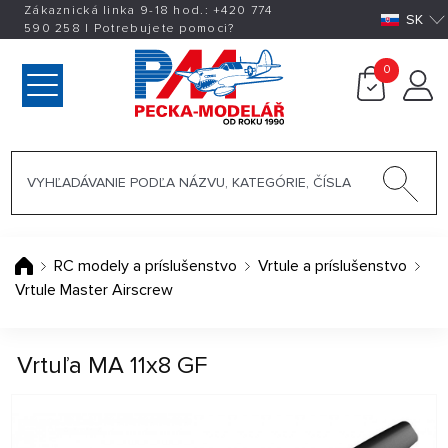
Zákaznická linka 9-18 hod.:
+420
774
SK
590 258
|
Potrebujete pomoci?
0
RC modely a príslušenstvo
Vrtule a príslušenstvo
Vrtule Master Airscrew
Vrtuľa MA 11x8 GF