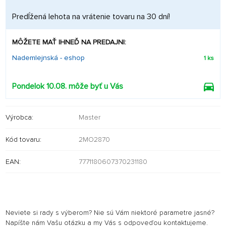
Predĺžená lehota na vrátenie tovaru na 30 dní!
MÔŽETE MAŤ IHNEĎ NA PREDAJNI:
Nademlejnská - eshop
1 ks
Pondelok 10.08. môže byť u Vás
Výrobca:
Master
Kód tovaru:
2MO2870
EAN:
7771180607370231180
Neviete si rady s výberom? Nie sú Vám niektoré parametre jasné?
Napíšte nám Vašu otázku a my Vás s odpoveďou kontaktujeme.