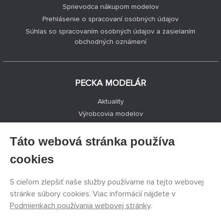
Sprievodca nákupom modelov
Prehlásenie o spracovaní osobných údajov
Súhlas so spracovaním osobných údajov a zasielaním
obchodných oznámení
PECKA MODELÁR
Aktuality
Výrobcovia modelov
Voľné miesta
Kontakty
Táto webová stránka používa
Registrácia
cookies
Ochrana súkromia
Nastavenie cookies
S cieľom zlepšiť naše služby používame na tejto webovej
Facebook
stránke súbory cookies. Viac informácií nájdete v
Podmienkach používania webovej stránky
.