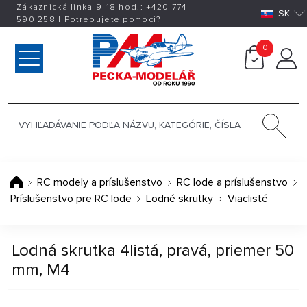
Zákaznická linka 9-18 hod.:
+420
774
SK
590 258
|
Potrebujete pomoci?
0
RC modely a príslušenstvo
RC lode a príslušenstvo
Príslušenstvo pre RC lode
Lodné skrutky
Viaclisté
Lodná skrutka 4listá, pravá, priemer 50
mm, M4