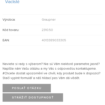
Viaclisté
Výrobca:
Graupner
Kód tovaru:
2310.50
EAN:
4013389033305
Neviete si rady s výberom? Nie sú Vám niektoré parametre jasné?
Napíšte nám Vašu otázku a my Vás s odpoveďou kontaktujeme.
#Chcete dostat upozornění ve chvíli, kdy produkt bude k dispozici?
Stačí vyplnit formulář a náš hlídací pes Vám dá vědět.
POSLAŤ OTÁZKU
STRÁŽIŤ DOSTUPNOSŤ