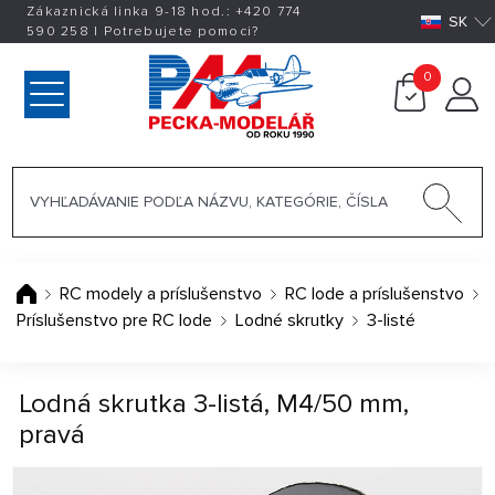
Zákaznická linka 9-18 hod.:
+420
774
SK
590 258
|
Potrebujete pomoci?
0
RC modely a príslušenstvo
RC lode a príslušenstvo
Príslušenstvo pre RC lode
Lodné skrutky
3-listé
Lodná skrutka 3-listá, M4/50 mm,
pravá