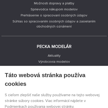
Možnosti dopravy a platby
Sprievodca nákupom modelov
Prehlásenie o spracovaní osobných údajov
Súhlas so spracovaním osobných údajov a zasielaním
obchodných oznámení
PECKA MODELÁR
Aktuality
Výrobcovia modelov
Voľné miesta
Kontakty
Táto webová stránka používa
Registrácia
cookies
Ochrana súkromia
Nastavenie cookies
S cieľom zlepšiť naše služby používame na tejto webovej
Facebook
stránke súbory cookies. Viac informácií nájdete v
Podmienkach používania webovej stránky
.