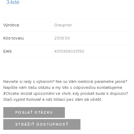
3-listé
Výrobca:
Graupner
Kód tovaru:
2308.50
EAN:
4013389033190
Neviete si rady s výberom? Nie sú Vám niektoré parametre jasné?
Napíšte nám Vašu otázku a my Vás s odpoveďou kontaktujeme.
#Chcete dostat upozornění ve chvíli, kdy produkt bude k dispozici?
Stačí vyplnit formulář a náš hlídací pes Vám dá vědět.
POSLAŤ OTÁZKU
STRÁŽIŤ DOSTUPNOSŤ