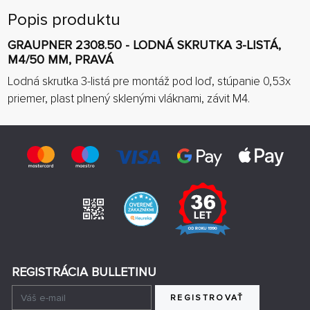
Popis produktu
GRAUPNER 2308.50 - LODNÁ SKRUTKA 3-LISTÁ,
M4/50 MM, PRAVÁ
Lodná skrutka 3-listá pre montáž pod loď, stúpanie 0,53x
priemer, plast plnený sklenými vláknami, závit M4.
REGISTRÁCIA BULLETINU
REGISTROVAŤ