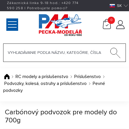
Zákaznická linka 9-18 hod.:
+420
774
SK
590 258
|
Potrebujete pomoci?
0
RC modely a príslušenstvo
Príslušenstvo
Podvozky, kolesá, ostruhy a príslušenstvo
Pevné
podvozky
Carbónový podvozok pre modely do
700g