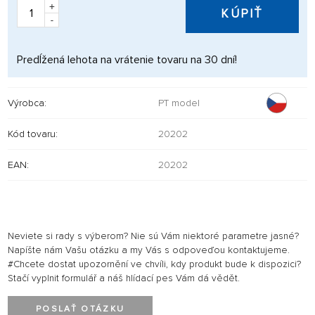
+
KÚPIŤ
-
Predĺžená lehota na vrátenie tovaru na 30 dní!
Výrobca:
PT model
Kód tovaru:
20202
EAN:
20202
Neviete si rady s výberom? Nie sú Vám niektoré parametre jasné?
Napíšte nám Vašu otázku a my Vás s odpoveďou kontaktujeme.
#Chcete dostat upozornění ve chvíli, kdy produkt bude k dispozici?
Stačí vyplnit formulář a náš hlídací pes Vám dá vědět.
POSLAŤ OTÁZKU