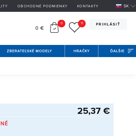
SK
LITY
OBCHODNÉ PODMIENKY
KONTAKTY
0
11
PRIHLÁSIŤ
0 €
ZBERATEĽSKÉ MODELY
HRAČKY
ĎALŠIE
25,37 €
PNÉ