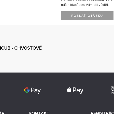
náš hlídací pes Vám dá vědět.
POSLAŤ OTÁZKU
UNCUB - CHVOSTOVÉ
ÁR
KONTAKT
REGISTRÁC