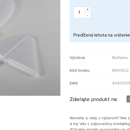
+
-
Predĺžená lehota na vrátenie
Výrobca:
Multiplex
Kód tovaru:
1M40602
EAN:
40410331
Zdieľajte produkt na:
Neviete si rady s výberom? Nie 
a my Vás s odpoveďou kontaktu
#Chcete dostat upozornění ve chví