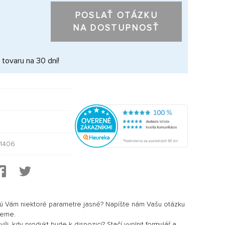
POSLAŤ OTÁZKU
NA DOSTUPNOSŤ
 tovaru na 30 dní!
11406
sú Vám niektoré parametre jasné? Napíšte nám Vašu otázku
jeme.
li, kdy produkt bude k dispozici? Stačí vyplnit formulář a