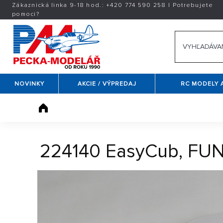
Zákaznická linka 9-18 hod.:
+420
774 590 258
|
Potrebujete
pomoci?
NOVINKY
AKCIE / VÝPREDAJ
RC MODELY 
224140 EasyCub, FUN