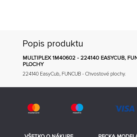
Popis produktu
MULTIPLEX 1M40602 - 224140 EASYCUB, F
PLOCHY
224140 EasyCub, FUNCUB - Chvostové plochy.
VŠETKO O NÁKUPE
PECKA MODEL