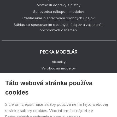
Možnosti dopravy a platby
Sprievodca nákupom modelov
Prehlásenie o spracovaní osobných údajov
Súhlas so spracovaním osobných údajov a zasielaním
obchodných oznámení
PECKA MODELÁR
Aktuality
Výrobcovia modelov
Voľné miesta
Kontakty
Táto webová stránka používa
Registrácia
cookies
Ochrana súkromia
Nastavenie cookies
S cieľom zlepšiť naše služby používame na tejto webovej
Facebook
stránke súbory cookies. Viac informácií nájdete v