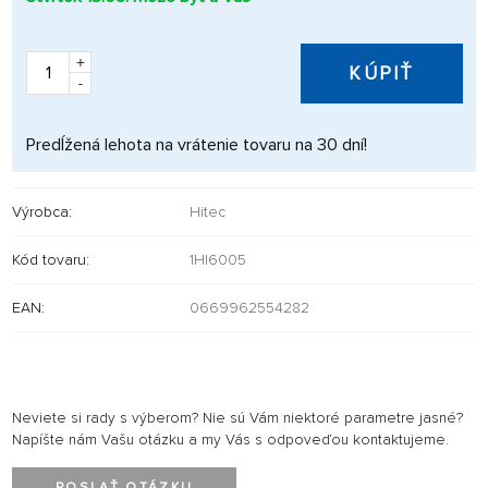
+
KÚPIŤ
-
Predĺžená lehota na vrátenie tovaru na 30 dní!
Výrobca:
Hitec
Kód tovaru:
1HI6005
EAN:
0669962554282
Neviete si rady s výberom? Nie sú Vám niektoré parametre jasné?
Napíšte nám Vašu otázku a my Vás s odpoveďou kontaktujeme.
POSLAŤ OTÁZKU