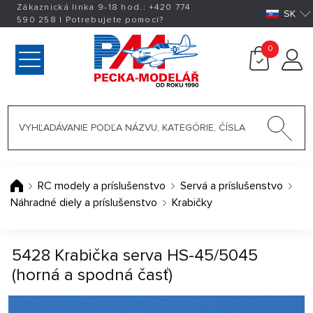
Zákaznická linka 9-18 hod.:
+420
774
SK
590 258
|
Potrebujete pomoci?
0
RC modely a príslušenstvo
Servá a príslušenstvo
Náhradné diely a príslušenstvo
Krabičky
5428 Krabička serva HS-45/5045
(horná a spodná časť)