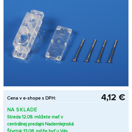
4,12 €
Cena v e-shope s DPH:
NA SKLADE
Streda 12.08. môžete mať v
centrálnej predajni Nademlejnská
Štvrtok 13.08. môže byť u Vás