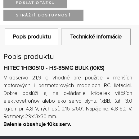
POSLAŤ OTÁZKU
STRÁŽIŤ DOSTUPNOSŤ
Popis produktu
Technické informácie
Popis produktu
HITEC 1HI30510 - HS-85MG BULK (10KS)
Mikroservo 21,9 g vhodné pre použitie v menších
motorových i bezmotorových modeloch RC lietadiel.
Dobre poslúži aj na ovládanie krídeliek väčších
elektrovetroňov alebo ako servo plynu. 1xBB, ťah: 3,0
kg/cm pri 4,8 V, rýchlosť: 0,16 s/60°. Napájanie: 4,8-6,0 V.
Rozmery: 29x13x30 mm.
Balenie obsahuje 10ks serv.