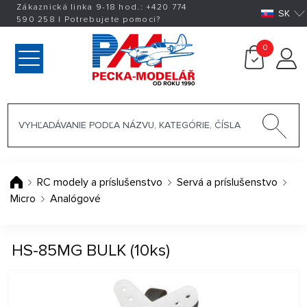
Zákaznická linka 9-18 hod.:
+420
774
SK
590 258
|
Potrebujete pomoci?
0
RC modely a príslušenstvo
Servá a príslušenstvo
Micro
Analógové
HS-85MG BULK (10ks)