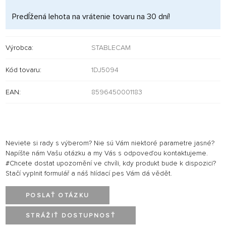
Predĺžená lehota na vrátenie tovaru na 30 dní!
Výrobca:
STABLECAM
Kód tovaru:
1DJ5094
EAN:
8596450001183
Neviete si rady s výberom? Nie sú Vám niektoré parametre jasné?
Napíšte nám Vašu otázku a my Vás s odpoveďou kontaktujeme.
#Chcete dostat upozornění ve chvíli, kdy produkt bude k dispozici?
Stačí vyplnit formulář a náš hlídací pes Vám dá vědět.
POSLAŤ OTÁZKU
STRÁŽIŤ DOSTUPNOSŤ