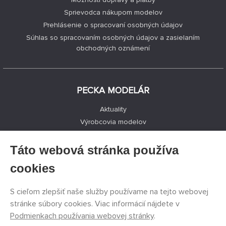
Sprievodca nákupom modelov
Prehlásenie o spracovaní osobných údajov
Súhlas so spracovaním osobných údajov a zasielaním
obchodných oznámení
PECKA MODELÁR
Aktuality
Výrobcovia modelov
Voľné miesta
Kontakty
Táto webová stránka používa
Registrácia
cookies
Ochrana súkromia
Nastavenie cookies
S cieľom zlepšiť naše služby používame na tejto webovej
Facebook
stránke súbory cookies. Viac informácií nájdete v
Podmienkach používania webovej stránky
.