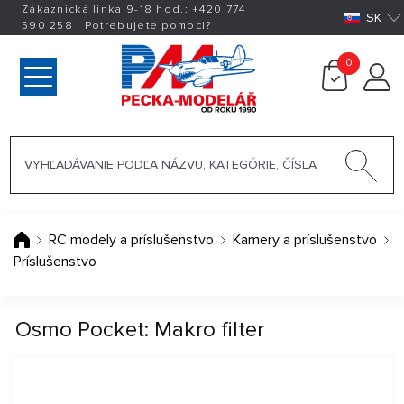
Zákaznická linka 9-18 hod.:
+420
774
SK
590 258
|
Potrebujete pomoci?
0
RC modely a príslušenstvo
Kamery a príslušenstvo
Príslušenstvo
Osmo Pocket: Makro filter