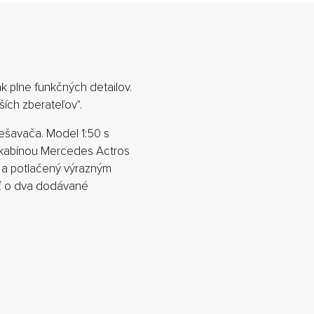
k plne funkčných detailov.
ích zberateľov".
ešavača. Model 1:50 s
 kabínou Mercedes Actros
 a potlačený výrazným
iť o dva dodávané