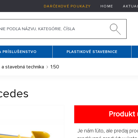
DARČEKOVÉ POUKAZY
HOME
AKTUA
A PRÍSLUŠENSTVO
PLASTIKOVÉ STAVEBNICE
 a stavebná technika
1:50
cedes
Produkt 
Je nám ľúto, ale predaj pro