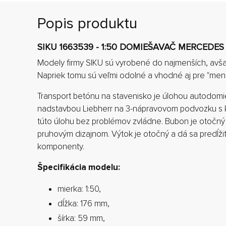
Popis produktu
SIKU 1663539 - 1:50 DOMIEŠAVAČ MERCEDES
Modely firmy SIKU sú vyrobené do najmenších, avša
Napriek tomu sú veľmi odolné a vhodné aj pre "menš
Transport betónu na stavenisko je úlohou autodomi
nadstavbou Liebherr na 3-nápravovom podvozku s
túto úlohu bez problémov zvládne. Bubon je otočný
pruhovým dizajnom. Výtok je otočný a dá sa predĺž
komponenty.
Špecifikácia modelu:
mierka: 1:50,
dĺžka: 176 mm,
šírka: 59 mm,