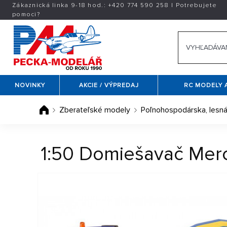
Zákaznická linka 9-18 hod.:
+420
774 590 258
|
Potrebujete
pomoci?
NOVINKY
AKCIE / VÝPREDAJ
RC MODELY 
Zberateľské modely
Poľnohospodárska, lesná
1:50 Domiešavač Mer