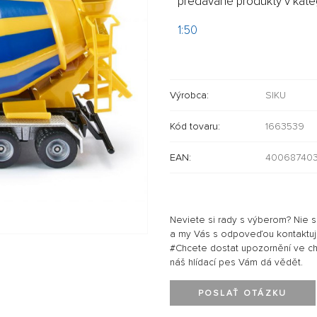
predávané produkty v kateg
1:50
Výrobca:
SIKU
Kód tovaru:
1663539
EAN:
40068740
Neviete si rady s výberom? Nie 
a my Vás s odpoveďou kontaktu
#Chcete dostat upozornění ve chví
náš hlídací pes Vám dá vědět.
POSLAŤ OTÁZKU