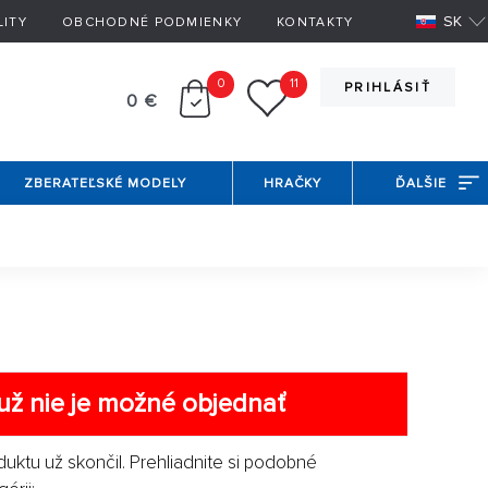
SK
LITY
OBCHODNÉ PODMIENKY
KONTAKTY
0
11
PRIHLÁSIŤ
0 €
ZBERATEĽSKÉ MODELY
HRAČKY
ĎALŠIE
už nie je možné objednať
duktu už skončil. Prehliadnite si podobné