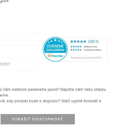
órii:
35397
sú Vám niektoré parametre jasné? Napíšte nám Vašu otázku
jeme.
li, kdy produkt bude k dispozici? Stačí vyplnit formulář a
STRÁŽIŤ DOSTUPNOSŤ