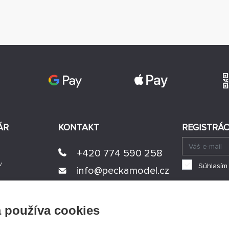
ÁR
KONTAKT
REGISTRÁC
+420 774 590 258
v
Súhlasím
info@
peckamodel.cz
KAMENNÉ
PREDAJNE
 používa cookies
3x Praha
s