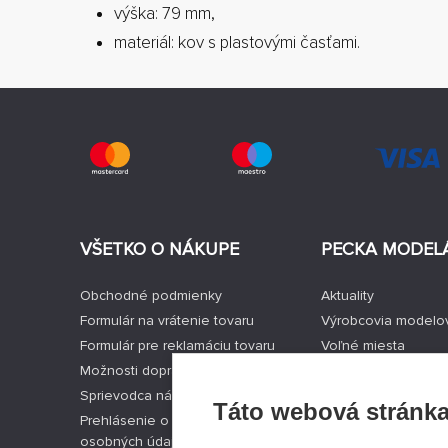
výška: 79 mm,
materiál: kov s plastovými časťami.
VŠETKO O NÁKUPE
PECKA MODEL
Obchodné podmienky
Aktuality
Formulár na vrátenie tovaru
Výrobcovia modelo
Formulár pre reklamáciu tovaru
Voľné miesta
Možnosti dopravy a platby
Kontakty
Sprievodca nákupom modelov
Registrácia
Táto webová stránka
Prehlásenie o spracovaní
Ochrana súkromia
osobných údajov
Nastavenie cookie