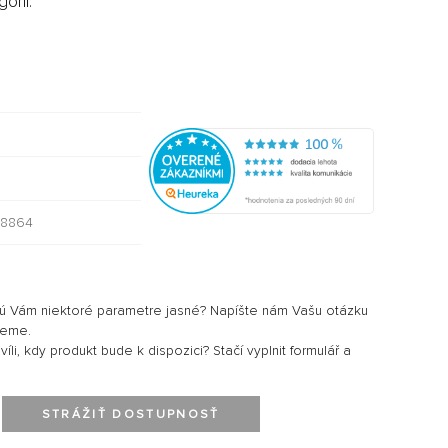
órii:
18864
sú Vám niektoré parametre jasné? Napíšte nám Vašu otázku
jeme.
li, kdy produkt bude k dispozici? Stačí vyplnit formulář a
STRÁŽIŤ DOSTUPNOSŤ