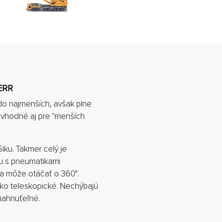
ERR
do najmenších, avšak plne
 vhodné aj pre "menších
iku. Takmer celý je
u s pneumatikami
a môže otáčať o 360°.
hko teleskopické. Nechýbajú
iahnuťeľné.