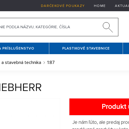
DARČEKOVÉ POUKAZY
HOME
AKTUA
A PRÍSLUŠENSTVO
PLASTIKOVÉ STAVEBNICE
 a stavebná technika
1:87
 LIEBHERR
Produkt 
Je nám ľúto, ale predaj pro