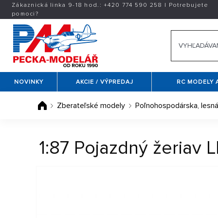
Zákaznická linka 9-18 hod.:
+420
774 590 258
|
Potrebujete
pomoci?
NOVINKY
AKCIE / VÝPREDAJ
RC MODELY 
Zberateľské modely
Poľnohospodárska, lesná
1:87 Pojazdný žeriav