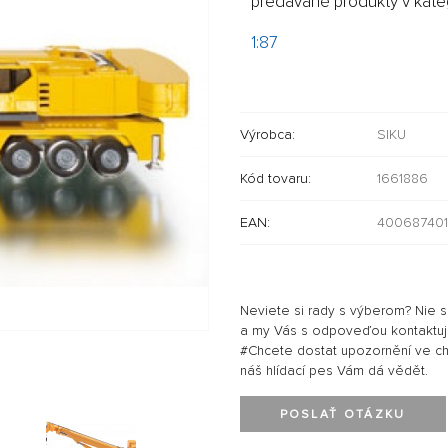
predávané produkty v kateg
1:87
Výrobca:
SIKU
Kód tovaru:
1661886
EAN:
40068740
Neviete si rady s výberom? Nie 
a my Vás s odpoveďou kontaktu
#Chcete dostat upozornění ve chví
náš hlídací pes Vám dá vědět.
POSLAŤ OTÁZKU