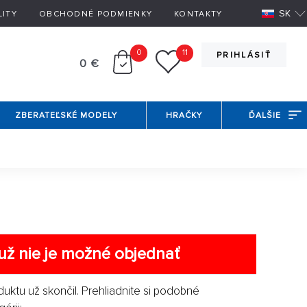
SK
LITY
OBCHODNÉ PODMIENKY
KONTAKTY
0
11
PRIHLÁSIŤ
0 €
ZBERATEĽSKÉ MODELY
HRAČKY
ĎALŠIE
už nie je možné objednať
duktu už skončil. Prehliadnite si podobné