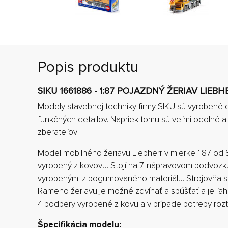
Popis produktu
SIKU 1661886 - 1:87 POJAZDNÝ ŽERIAV LIEBH
Modely stavebnej techniky firmy SIKU sú vyrobené 
funkčných detailov. Napriek tomu sú veľmi odolné a
zberateľov".
Model mobilného žeriavu Liebherr v mierke 1:87 od S
vyrobený z kovovu. Stojí na 7-nápravovom podvozk
vyrobenými z pogumovaného materiálu. Strojovňa s
Rameno žeriavu je možné zdvíhať a spúšťať a je ľa
4 podpery vyrobené z kovu a v prípade potreby rozt
Špecifikácia modelu: