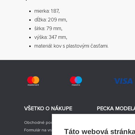
mierka: 1:87,
dĺžka: 209 mm,
šírka: 79 mm,
výška: 347 mm,
materiál: kov s plastovými časťami.
VŠETKO O NÁKUPE
PECKA MODEL
Obchodné podmienky
Aktuality
Formulár na vrátenie tovaru
Výrobcovia modelo
Táto webová stránka