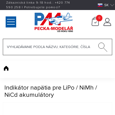
Zákaznická linka 9-18 hod.:
+420
774
SK
590 258
|
Potrebujete pomoci?
0
Indikátor napätia pre LiPo / NiMh /
NiCd akumulátory