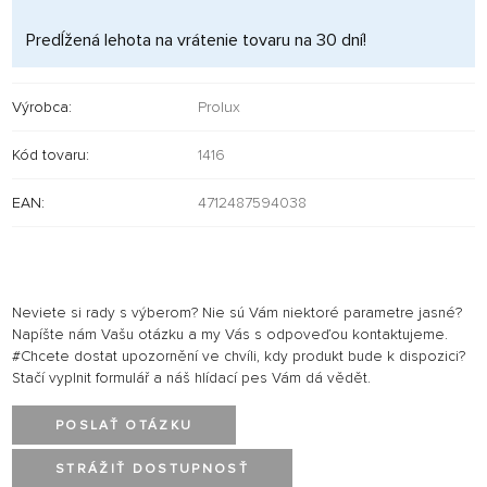
Predĺžená lehota na vrátenie tovaru na 30 dní!
Výrobca:
Prolux
Kód tovaru:
1416
EAN:
4712487594038
Neviete si rady s výberom? Nie sú Vám niektoré parametre jasné?
Napíšte nám Vašu otázku a my Vás s odpoveďou kontaktujeme.
#Chcete dostat upozornění ve chvíli, kdy produkt bude k dispozici?
Stačí vyplnit formulář a náš hlídací pes Vám dá vědět.
POSLAŤ OTÁZKU
STRÁŽIŤ DOSTUPNOSŤ