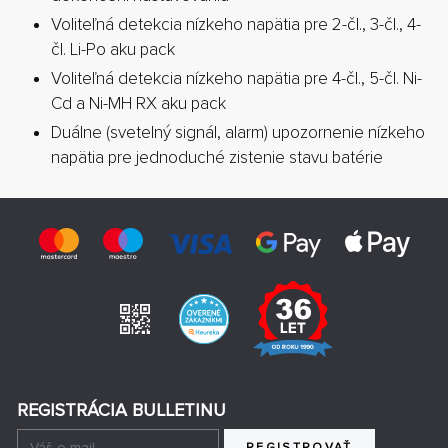
Voliteľná detekcia nízkeho napätia pre 2-čl., 3-čl., 4-
čl. Li-Po aku pack
Voliteľná detekcia nízkeho napätia pre 4-čl., 5-čl. Ni-
Cd a Ni-MH RX aku pack
Duálne (svetelný signál, alarm) upozornenie nízkeho
napätia pre jednoduché zistenie stavu batérie
REGISTRÁCIA BULLETINU
REGISTROVAŤ