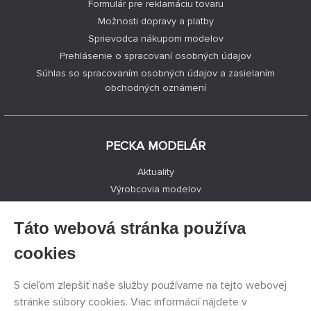
Formulár pre reklamáciu tovaru
Možnosti dopravy a platby
Sprievodca nákupom modelov
Prehlásenie o spracovaní osobných údajov
Súhlas so spracovaním osobných údajov a zasielaním
obchodných oznámení
PECKA MODELÁR
Aktuality
Výrobcovia modelov
Voľné miesta
Kontakty
Táto webová stránka používa
Registrácia
cookies
Ochrana súkromia
Nastavenie cookies
S cieľom zlepšiť naše služby používame na tejto webovej
Facebook
stránke súbory cookies. Viac informácií nájdete v