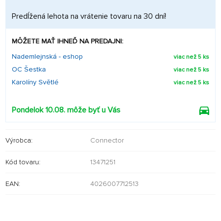
Predĺžená lehota na vrátenie tovaru na 30 dní!
MÔŽETE MAŤ IHNEĎ NA PREDAJNI:
Nademlejnská - eshop
viac než 5 ks
OC Šestka
viac než 5 ks
Karolíny Světlé
viac než 5 ks
Pondelok 10.08. môže byť u Vás
Výrobca:
Connector
Kód tovaru:
13471251
EAN:
4026007712513