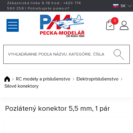
Zákaznická linka 9-18 hod.:
+420
774
SK
590 258
|
Potrebujete pomoci?
0
RC modely a príslušenstvo
Elektropríslušenstvo
Silové konektory
Pozlátený konektor 5,5 mm, 1 pár