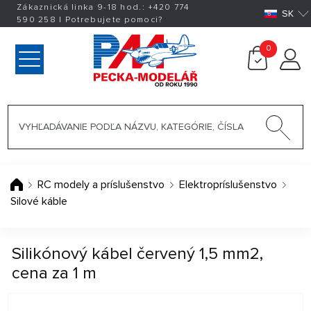
Zákaznická linka 9-18 hod.:
+420
774
SK
590 258
|
Potrebujete pomoci?
0
RC modely a príslušenstvo
Elektropríslušenstvo
Silové káble
Silikónový kábel červený 1,5 mm2,
cena za 1 m