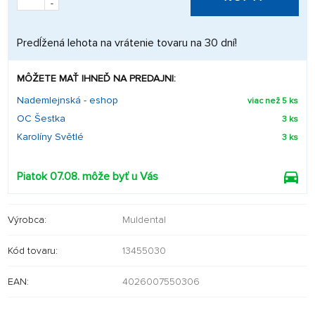
-
Predĺžená lehota na vrátenie tovaru na 30 dní!
MÔŽETE MAŤ IHNEĎ NA PREDAJNI:
Nademlejnská - eshop
viac než 5 ks
OC Šestka
3 ks
Karolíny Světlé
3 ks
Piatok 07.08. môže byť u Vás
Výrobca:
Muldental
Kód tovaru:
13455030
EAN:
4026007550306