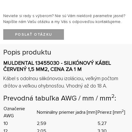
Neviete si rady s výberom? Nie sú Vám niektoré parametre jasné?
Napíšte nám Vašu otázku a my Vás s odpoveďou kontaktujeme.
POSLAŤ OTÁZKU
Popis produktu
MULDENTAL 13455030 - SILIKÓNOVÝ KÁBEL
ČERVENÝ 1,5 MM2, CENA ZA 1 M
Kábel s odolnou silikónovou izoláciou, veľkým počtom
drôtov a veľkou ohybnosťou. Vhodný až do 18 A.
2
Prevodná tabuľka AWG / mm / mm
:
Označenie
2
Nominálny priemer jadra [mm]
Prierez [mm
]
AWG
10
2,59
5,27
12
2,05
3,30