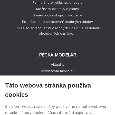
Formulár pre reklamáciu tovaru
Možnosti dopravy a platby
Sprievodca nákupom modelov
Prehlásenie o spracovaní osobných údajov
Súhlas so spracovaním osobných údajov a zasielaním
obchodných oznámení
PECKA MODELÁR
Aktuality
Výrobcovia modelov
Voľné miesta
Kontakty
Táto webová stránka používa
Registrácia
cookies
Ochrana súkromia
Nastavenie cookies
S cieľom zlepšiť naše služby používame na tejto webovej
Facebook
stránke súbory cookies. Viac informácií nájdete v