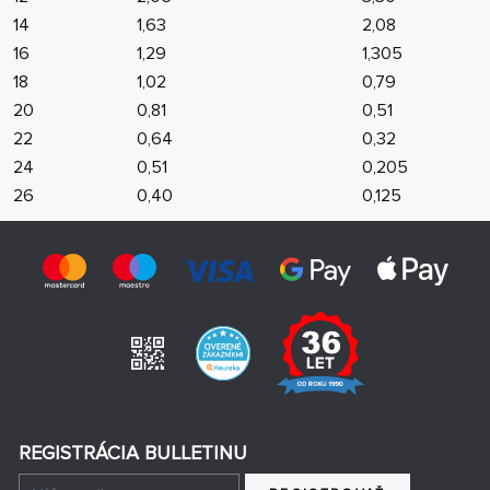
14
1,63
2,08
16
1,29
1,305
18
1,02
0,79
20
0,81
0,51
22
0,64
0,32
24
0,51
0,205
26
0,40
0,125
REGISTRÁCIA BULLETINU