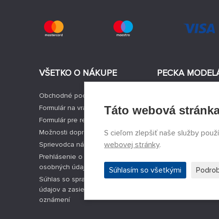
VŠETKO O NÁKUPE
PECKA MODEL
Obchodné podmienky
Aktuality
Formulár na vrátenie tovaru
Táto webová stránka
Výrobcovia modelo
Formulár pre reklamáciu tovaru
Voľné miesta
Možnosti dopravy a platby
S cieľom zlepšiť naše služby použ
Kontakty
webovej stránky
.
Sprievodca nákupom modelov
Registrácia
Prehlásenie o spracovaní
Ochrana súkromia
osobných údajov
Nastavenie cookie
Súhlasím so všetkými
Podrob
Súhlas so spracovaním osobných
Facebook
údajov a zasielaním obchodných
oznámení