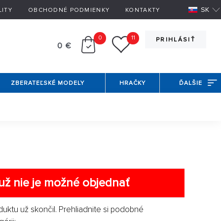
SK
LITY
OBCHODNÉ PODMIENKY
KONTAKTY
0
11
PRIHLÁSIŤ
0 €
ZBERATEĽSKÉ MODELY
HRAČKY
ĎALŠIE
už nie je možné objednať
duktu už skončil. Prehliadnite si podobné