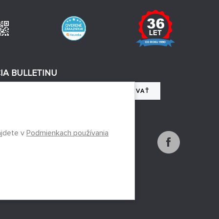
IA BULLETINU
REGISTROVAŤ
 so spracovaním osobných údajov
ájdete v
Podmienkach používania