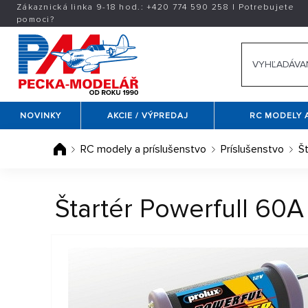
Zákaznická linka 9-18 hod.:
+420
774 590 258
|
Potrebujete
pomoci?
NOVINKY
AKCIE / VÝPREDAJ
RC MODELY 
RC modely a príslušenstvo
Príslušenstvo
Št
Štartér Powerfull 60A