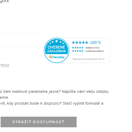
órii:
97558
sú Vám niektoré parametre jasné? Napíšte nám Vašu otázku
jeme.
li, kdy produkt bude k dispozici? Stačí vyplnit formulář a
STRÁŽIŤ DOSTUPNOSŤ