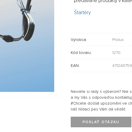
predávané produkty v kateg
Štartéry
Výrobca:
Prolux
Kód tovaru:
1270
EAN:
47124875
Neviete si rady s výberom? Nie 
a my Vás s odpoveďou kontaktu
#Chcete dostat upozornění ve chví
náš hlídací pes Vám dá vědět.
POSLAŤ OTÁZKU