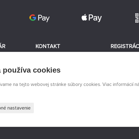
ÁR
KONTAKT
REGISTRÁC
+420 774 590 258
 používa cookies
v
Súhlasím
info@
peckamodel.cz
KAMENNÉ
ívame na tejto webovej stránke súbory cookies. Viac informácií n
PREDAJNE
3x Praha
s
né nastavenie