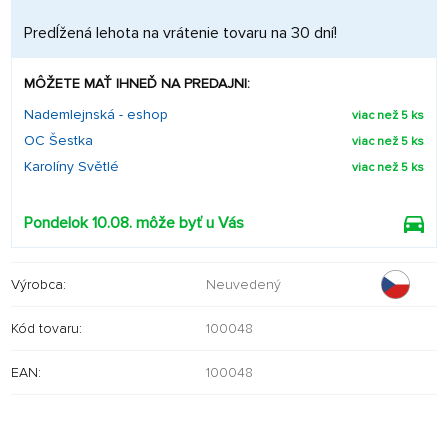
Predĺžená lehota na vrátenie tovaru na 30 dní!
MÔŽETE MAŤ IHNEĎ NA PREDAJNI:
Nademlejnská - eshop
viac než 5 ks
OC Šestka
viac než 5 ks
Karolíny Světlé
viac než 5 ks
Pondelok 10.08. môže byť u Vás
Výrobca:
Neuvedený
Kód tovaru:
100048
EAN:
100048