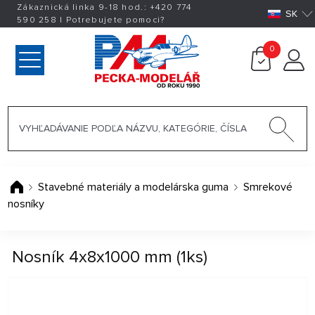
Zákaznická linka 9-18 hod.:
+420
774
SK
590 258
|
Potrebujete pomoci?
0
Stavebné materiály a modelárska guma
Smrekové
nosníky
Nosník 4x8x1000 mm (1ks)