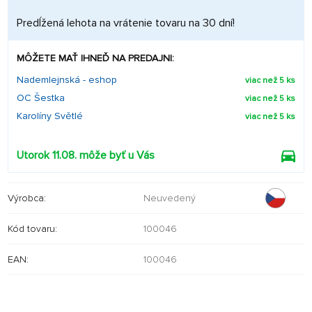
Predĺžená lehota na vrátenie tovaru na 30 dní!
MÔŽETE MAŤ IHNEĎ NA PREDAJNI:
Nademlejnská - eshop
viac než 5 ks
OC Šestka
viac než 5 ks
Karolíny Světlé
viac než 5 ks
Utorok 11.08. môže byť u Vás
Výrobca:
Neuvedený
Kód tovaru:
100046
EAN:
100046