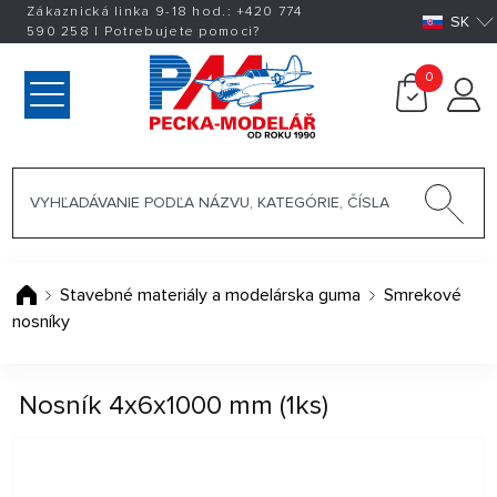
Zákaznická linka 9-18 hod.:
+420
774
SK
590 258
|
Potrebujete pomoci?
0
Stavebné materiály a modelárska guma
Smrekové
nosníky
Nosník 4x6x1000 mm (1ks)