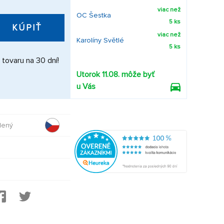
viac než
OC Šestka
5 ks
KÚPIŤ
viac než
Karolíny Světlé
5 ks
 tovaru na 30 dní!
Utorok 11.08. môže byť
u Vás
dený